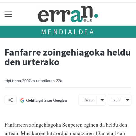
MENDIALDEA
Fanfarre zoingehiagoka heldu
den urterako
ttipi-ttapa
2007ko urtarrilaren 22a
Entzun
Itzuli
Gehitu gaitzazu Googlen
Fanfarreen zoingehiagoka Senperen eginen da heldu den
urtean. Musikarien hitz ordua maiatzaren 13an eta 14an