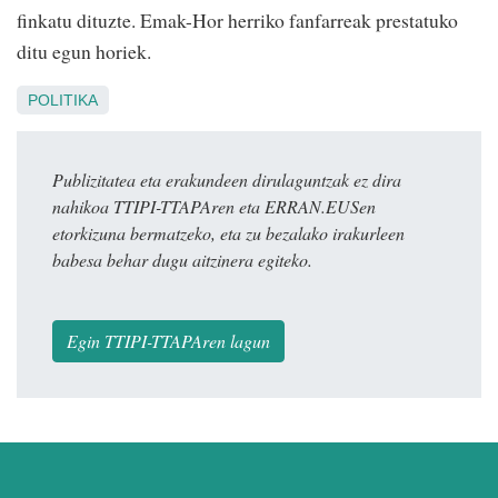
finkatu dituzte. Emak-Hor herriko fanfarreak prestatuko
ditu egun horiek.
POLITIKA
Publizitatea eta erakundeen dirulaguntzak ez dira
nahikoa TTIPI-TTAPAren eta ERRAN.EUSen
etorkizuna bermatzeko, eta zu bezalako irakurleen
babesa behar dugu aitzinera egiteko.
Egin TTIPI-TTAPAren lagun