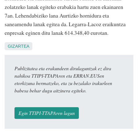
zolatzeko lanak egiteko erabakia hartu zuen ekainaren
7an. Lehendabiziko lana Aurtizko hornidura eta
saneamendu lanak egitea da. Legarra-Lacoz eraikuntza
enpresak eginen ditu lanak 614.348,40 eurotan.
GIZARTEA
Publizitatea eta erakundeen dirulaguntzak ez dira
nahikoa TTIPI-TTAPAren eta ERRAN.EUSen
etorkizuna bermatzeko, eta zu bezalako irakurleen
babesa behar dugu aitzinera egiteko.
Egin TTIPI-TTAPAren lagun