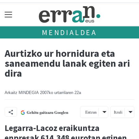
MENDIALDEA
Aurtizko ur hornidura eta
saneamendu lanak egiten ari
dira
Arkaitz MINDEGIA
2007ko urtarrilaren 22a
Entzun
Itzuli
Gehitu gaitzazu Googlen
Legarra-Lacoz eraikuntza
enpresak 614.348 eurotan eginen