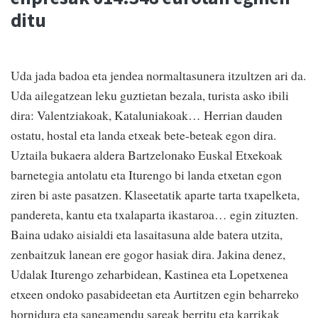
ditu
Uda jada badoa eta jendea normaltasunera itzultzen ari da.
Uda ailegatzean leku guztietan bezala, turista asko ibili
dira: Valentziakoak, Kataluniakoak… Herrian dauden
ostatu, hostal eta landa etxeak bete-beteak egon dira.
Uztaila bukaera aldera Bartzelonako Euskal Etxekoak
barnetegia antolatu eta Iturengo bi landa etxetan egon
ziren bi aste pasatzen. Klaseetatik aparte tarta txapelketa,
pandereta, kantu eta txalaparta ikastaroa… egin zituzten.
Baina udako aisialdi eta lasaitasuna alde batera utzita,
zenbaitzuk lanean ere gogor hasiak dira. Jakina denez,
Udalak Iturengo zeharbidean, Kastinea eta Lopetxenea
etxeen ondoko pasabideetan eta Aurtitzen egin beharreko
hornidura eta saneamendu sareak berritu eta karrikak