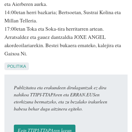
eta Aierberen aurka.
14:00etan herri bazkaria; Bertsoetan, Sustrai Kolina eta
Millan Telleria.
17:00etan Toka eta Soka-tira herritarren artean.
Arratsaldez eta gauez dantzaldia JOXE ANGEL
akordeoilariarekin. Bestei bukaera emateko, kalejira eta
Gaixoa Ni.
POLITIKA
Publizitatea eta erakundeen dirulaguntzak ez dira
nahikoa TTIPI-TTAPAren eta ERRAN.EUSen
etorkizuna bermatzeko, eta zu bezalako irakurleen
babesa behar dugu aitzinera egiteko.
Egin TTIPI-TTAPAren lagun