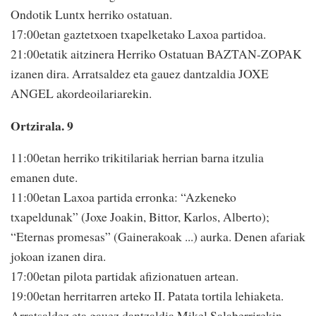
Ondotik Luntx herriko ostatuan.
17:00etan gaztetxoen txapelketako Laxoa partidoa.
21:00etatik aitzinera Herriko Ostatuan BAZTAN-ZOPAK
izanen dira. Arratsaldez eta gauez dantzaldia JOXE
ANGEL akordeoilariarekin.
Ortzirala. 9
11:00etan herriko trikitilariak herrian barna itzulia
emanen dute.
11:00etan Laxoa partida erronka: “Azkeneko
txapeldunak” (Joxe Joakin, Bittor, Karlos, Alberto);
“Eternas promesas” (Gainerakoak ...) aurka. Denen afariak
jokoan izanen dira.
17:00etan pilota partidak afizionatuen artean.
19:00etan herritarren arteko II. Patata tortila lehiaketa.
Arratsaldez eta gauez dantzaldia Mikel Salaberrirekin.