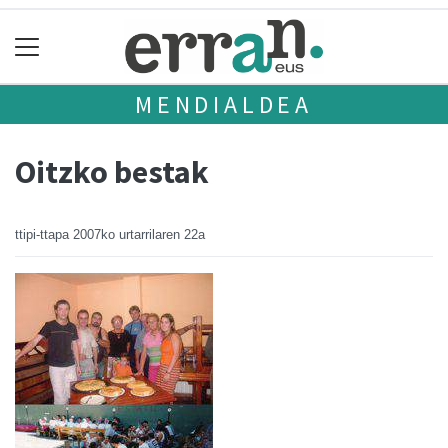
MENDIALDEA
Oitzko bestak
ttipi-ttapa
2007ko urtarrilaren 22a