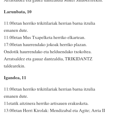
Larunbata, 10
11:00etan herriko trikitilariak herrian barna itzulia
emanen dute.
11:00etan Mus Txapelketa herriko elkartean.
17:00etan haurrendako jokoak herriko plazan.
Ondotik haurrendako eta helduendako txokoltea.
Arratsaldez eta gauaz dantzaldia, TRIKIDANTZ
taldearekin.
Igandea, 11
11:00etan herriko trikitilariak herrian barna itzulia
emanen dute.
11etatik aitzinera herriko artisauen erakusketa.
13:00etan Herri Kirolak: Mendizabal eta Agite; Arria II