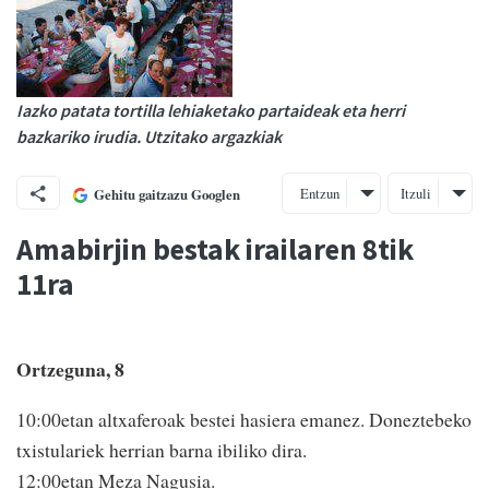
Iazko patata tortilla lehiaketako partaideak eta herri
bazkariko irudia. Utzitako argazkiak
Entzun
Itzuli
Gehitu gaitzazu Googlen
Amabirjin bestak irailaren 8tik
11ra
Ortzeguna, 8
10:00etan altxaferoak bestei hasiera emanez. Doneztebeko
txistulariek herrian barna ibiliko dira.
12:00etan Meza Nagusia.