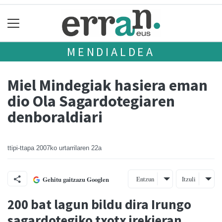
MENDIALDEA
Miel Mindegiak hasiera eman
dio Ola Sagardotegiaren
denboraldiari
ttipi-ttapa
2007ko urtarrilaren 22a
Entzun
Itzuli
Gehitu gaitzazu Googlen
200 bat lagun bildu dira Irungo
sagardotegiko txotx irekieran