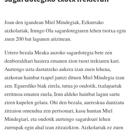
Joan den igandean Miel Mindegiak, Ezkurrako
aizkolariak, Irungo Ola sagardotegiaren lehen txotxa egin
zuen 200 bat lagunen aitzinean.
Urtero bezala Meaka auzoko sagardotegia bete zen
denboraldiari hasiera emanen zion txoxt irekiaren kari.
Aurtengo uzta dastatzeko aukera izan zuen lehena,
aizkoran hainbat txapel jantzi dituen Miel Mindegia izan
zen. Eguerdiko biak zirela, tutua jo ondotik, txalapartak
erritmoa ematen zuela, Irun aldeko hainbat lagun sartu
ziren kupelen gelara. Ohi den bezala, aurreskua dantzatu
zitzaion omendua zen pertsonari, kasu huntan Miel
Mindegiari, eta ondotik aurtengo sagardoari lehen
zurrupak egin ahal izan zitzaizkion. Aizkolariak ez zuen