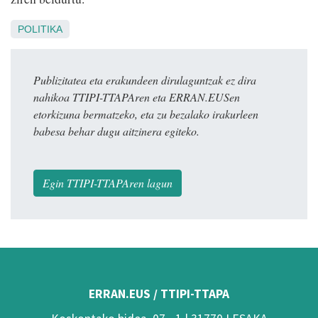
POLITIKA
Publizitatea eta erakundeen dirulaguntzak ez dira
nahikoa TTIPI-TTAPAren eta ERRAN.EUSen
etorkizuna bermatzeko, eta zu bezalako irakurleen
babesa behar dugu aitzinera egiteko.
Egin TTIPI-TTAPAren lagun
ERRAN.EUS / TTIPI-TTAPA