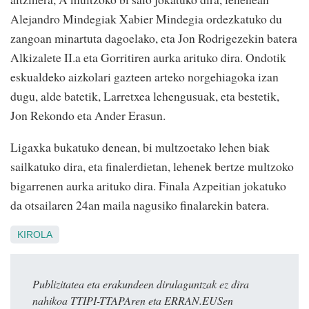
Alejandro Mindegiak Xabier Mindegia ordezkatuko du
zangoan minartuta dagoelako, eta Jon Rodrigezekin batera
Alkizalete II.a eta Gorritiren aurka arituko dira. Ondotik
eskualdeko aizkolari gazteen arteko norgehiagoka izan
dugu, alde batetik, Larretxea lehengusuak, eta bestetik,
Jon Rekondo eta Ander Erasun.
Ligaxka bukatuko denean, bi multzoetako lehen biak
sailkatuko dira, eta finalerdietan, lehenek bertze multzoko
bigarrenen aurka arituko dira. Finala Azpeitian jokatuko
da otsailaren 24an maila nagusiko finalarekin batera.
KIROLA
Publizitatea eta erakundeen dirulaguntzak ez dira
nahikoa TTIPI-TTAPAren eta ERRAN.EUSen