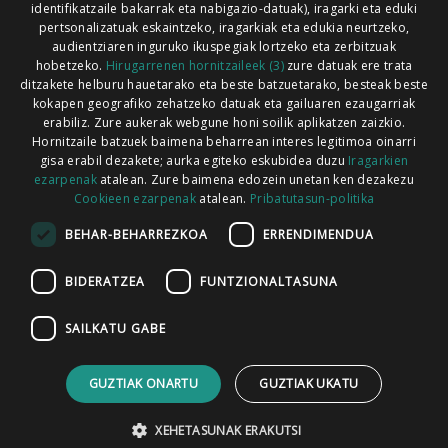
identifikatzaile bakarrak eta nabigazio-datuak), iragarki eta eduki
pertsonalizatuak eskaintzeko, iragarkiak eta edukia neurtzeko,
audientziaren inguruko ikuspegiak lortzeko eta zerbitzuak
hobetzeko.
Hirugarrenen hornitzaileek (3)
zure datuak ere trata
ditzakete helburu hauetarako eta beste batzuetarako, besteak beste
Codesyntaxek garatua
kokapen geografiko zehatzeko datuak eta gailuaren ezaugarriak
erabiliz. Zure aukerak webgune honi soilik aplikatzen zaizkio.
Hornitzaile batzuek baimena beharrean interes legitimoa oinarri
gisa erabil dezakete; aurka egiteko eskubidea duzu
Iragarkien
ezarpenak
atalean. Zure baimena edozein unetan ken dezakezu
Cookieen ezarpenak
atalean.
Pribatutasun-politika
HONI BURUZ
LEGE OHARRA
PUBLIZITATEA
BEHAR-BEHARREZKOA
ERRENDIMENDUA
ARAUAK
HARREMANETARAKO
RSS
BIDERATZEA
FUNTZIONALTASUNA
SAILKATU GABE
GUZTIAK ONARTU
GUZTIAK UKATU
XEHETASUNAK ERAKUTSI