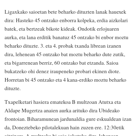
Ligaxkako saioetan bete beharko dituzten lanak hauexek
dira: Hasteko 45 ontzako enborra kolpeka, erdia aizkolari
batek, eta bertzeak bikote kideak. Ondotik erlojuaren
aurka, eta lana erditik banatuz 45 ontzako bi enbor moztu
beharko dituzte. 3. eta 4. probak txanda librean izanen
dira, lehenean 45 ontzako bat moztu beharko dute zutik,
eta bigarrenean berriz, 60 ontzako bat etzanda. Saioa
bukatzeko ohi denez iraupeneko probari ekinen diote.
Horretan bi 45 ontzako eta 4 kana-erdiko moztu beharko
dituzte.
Txapelketari hasiera ematekoa B multzoan Atutxa eta
Aldape Mugertza anaien aurka arituko dira Ubideako
frontoian. Biharamunean jardunaldia gure eskualdean izan
da, Doneztebeko pilotalekuan hain zuzen ere. 12:30etik
aitzinera, A multzoko bi saio jokatuko dira, lehenean