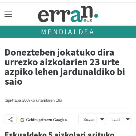
MENDIALDEA
Donezteben jokatuko dira
urrezko aizkolarien 23 urte
azpiko lehen jardunaldiko bi
saio
ttipi-ttapa
2007ko urtarrilaren 19a
Entzun
Itzuli
Gehitu gaitzazu Googlen
Eskualdeko 5 aizkolari arituko