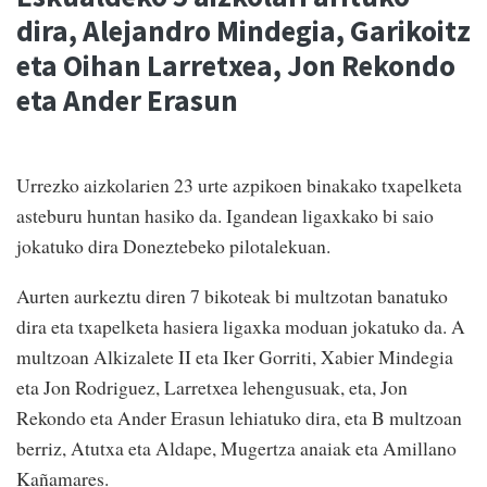
dira, Alejandro Mindegia, Garikoitz
eta Oihan Larretxea, Jon Rekondo
eta Ander Erasun
Urrezko aizkolarien 23 urte azpikoen binakako txapelketa
asteburu huntan hasiko da. Igandean ligaxkako bi saio
jokatuko dira Doneztebeko pilotalekuan.
Aurten aurkeztu diren 7 bikoteak bi multzotan banatuko
dira eta txapelketa hasiera ligaxka moduan jokatuko da. A
multzoan Alkizalete II eta Iker Gorriti, Xabier Mindegia
eta Jon Rodriguez, Larretxea lehengusuak, eta, Jon
Rekondo eta Ander Erasun lehiatuko dira, eta B multzoan
berriz, Atutxa eta Aldape, Mugertza anaiak eta Amillano
Kañamares.