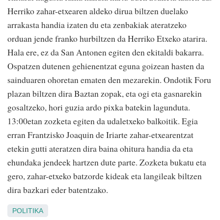
Herriko zahar-etxearen aldeko dirua biltzen duelako
arrakasta handia izaten du eta zenbakiak ateratzeko
orduan jende franko hurbiltzen da Herriko Etxeko atarira.
Hala ere, ez da San Antonen egiten den ekitaldi bakarra.
Ospatzen dutenen gehienentzat eguna goizean hasten da
sainduaren ohoretan ematen den mezarekin. Ondotik Foru
plazan biltzen dira Baztan zopak, eta ogi eta gasnarekin
gosaltzeko, hori guzia ardo pixka batekin lagunduta.
13:00etan zozketa egiten da udaletxeko balkoitik. Egia
erran Frantzisko Joaquin de Iriarte zahar-etxearentzat
etekin gutti ateratzen dira baina ohitura handia da eta
ehundaka jendeek hartzen dute parte. Zozketa bukatu eta
gero, zahar-etxeko batzorde kideak eta langileak biltzen
dira bazkari eder batentzako.
POLITIKA