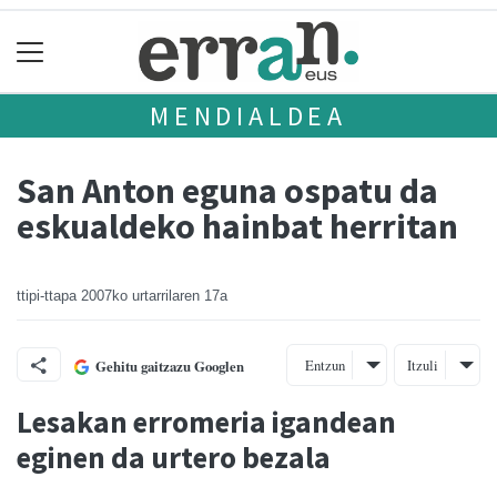
MENDIALDEA
San Anton eguna ospatu da
eskualdeko hainbat herritan
ttipi-ttapa
2007ko urtarrilaren 17a
Entzun
Itzuli
Gehitu gaitzazu Googlen
Lesakan erromeria igandean
eginen da urtero bezala