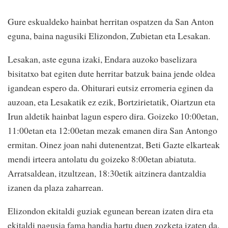
Gure eskualdeko hainbat herritan ospatzen da San Anton
eguna, baina nagusiki Elizondon, Zubietan eta Lesakan.
Lesakan, aste eguna izaki, Endara auzoko baselizara
bisitatxo bat egiten dute herritar batzuk baina jende oldea
igandean espero da. Ohiturari eutsiz erromeria eginen da
auzoan, eta Lesakatik ez ezik, Bortzirietatik, Oiartzun eta
Irun aldetik hainbat lagun espero dira. Goizeko 10:00etan,
11:00etan eta 12:00etan mezak emanen dira San Antongo
ermitan. Oinez joan nahi dutenentzat, Beti Gazte elkarteak
mendi irteera antolatu du goizeko 8:00etan abiatuta.
Arratsaldean, itzultzean, 18:30etik aitzinera dantzaldia
izanen da plaza zaharrean.
Elizondon ekitaldi guziak egunean berean izaten dira eta
ekitaldi nagusia fama handia hartu duen zozketa izaten da.