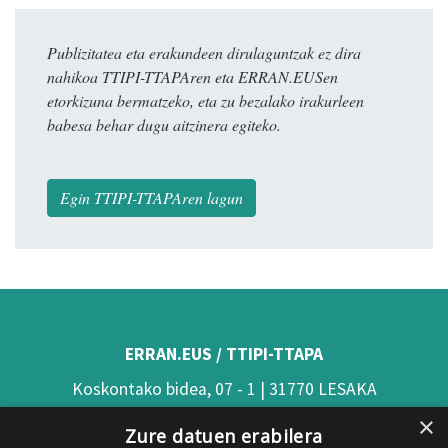
Publizitatea eta erakundeen dirulaguntzak ez dira
nahikoa TTIPI-TTAPAren eta ERRAN.EUSen
etorkizuna bermatzeko, eta zu bezalako irakurleen
babesa behar dugu aitzinera egiteko.
Egin TTIPI-TTAPAren lagun
ERRAN.EUS / TTIPI-TTAPA
Koskontako bidea, 07 - 1 | 31770 LESAKA
×
(Nafarroa)
Zure datuen erabilera