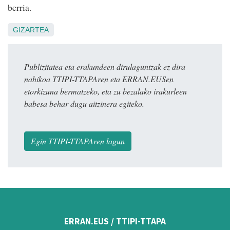
berria.
GIZARTEA
Publizitatea eta erakundeen dirulaguntzak ez dira
nahikoa TTIPI-TTAPAren eta ERRAN.EUSen
etorkizuna bermatzeko, eta zu bezalako irakurleen
babesa behar dugu aitzinera egiteko.
Egin TTIPI-TTAPAren lagun
ERRAN.EUS / TTIPI-TTAPA