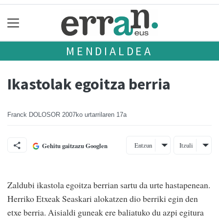
MENDIALDEA
Ikastolak egoitza berria
Franck DOLOSOR
2007ko urtarrilaren 17a
Entzun
Itzuli
Gehitu gaitzazu Googlen
Zaldubi ikastola egoitza berrian sartu da urte hastapenean.
Herriko Etxeak Seaskari alokatzen dio berriki egin den
etxe berria. Aisialdi guneak ere baliatuko du azpi egitura