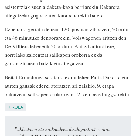
asistentziak zuen aldaketa-kaxa berriarekin Dakarera
ailegatzeko gogoa zuten karabanarekin batera.
Ezbeharra gertatu denean 120. postuan zihoazen, 50 ordu
eta 46 minutuko denborarekin, Volswagenen aritzen den
De Villiers lehenetik 30 ordura. Anitz badirudi ere,
horrelako zaleentzat sailkapen orokorra ez da
garrantzitsuena baizik eta ailegatzea.
Beñat Errandonea saratarra ez du lehen Paris Dakarra eta
aurten gauzak ederki ateratzen ari zaizkio. 9. etapa
bukatzean sailkapen orokorrean 12. zen bere buggyarekin.
KIROLA
Publizitatea eta erakundeen dirulaguntzak ez dira