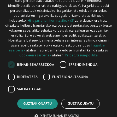
Xorroxin irratia | Lesaka | T. 948638288
datu pertsonalak tratatzeko (adibidez, zure IP helbidea,
identifikatzaile bakarrak eta nabigazio-datuak), iragarki eta eduki
pertsonalizatuak eskaintzeko, iragarkiak eta edukia neurtzeko,
audientziaren inguruko ikuspegiak lortzeko eta zerbitzuak
hobetzeko.
Hirugarrenen hornitzaileek (3)
zure datuak ere trata
ditzakete helburu hauetarako eta beste batzuetarako, besteak beste
Codesyntaxek garatua
kokapen geografiko zehatzeko datuak eta gailuaren ezaugarriak
erabiliz. Zure aukerak webgune honi soilik aplikatzen zaizkio.
Hornitzaile batzuek baimena beharrean interes legitimoa oinarri
gisa erabil dezakete; aurka egiteko eskubidea duzu
Iragarkien
ezarpenak
atalean. Zure baimena edozein unetan ken dezakezu
Cookieen ezarpenak
atalean.
Pribatutasun-politika
HONI BURUZ
LEGE OHARRA
PUBLIZITATEA
BEHAR-BEHARREZKOA
ERRENDIMENDUA
ARAUAK
HARREMANETARAKO
RSS
BIDERATZEA
FUNTZIONALTASUNA
SAILKATU GABE
GUZTIAK ONARTU
GUZTIAK UKATU
XEHETASUNAK ERAKUTSI