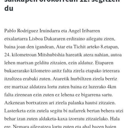
du
Pablo Rodriguez Iruindarra eta Angel Iribarren
etxalartarra Lisboa Dakararen erdiraino ailegatu ziren,
baina joan den igandean, Atar eta Tichit arteko 8.etapan,
24. kilometroan Mitshubishia hareatik atera nahian, autoa
lehen martxan gelditu zitzaien, ezin aldatuz. Etaparen
bukaerarako kilometro anitz falta zirela etapako irteerara
itzultzea erabaki zuten. Ataretik hurbiltzen zirela berriz
ere martxaz aldatzea lortu zuten baina ez luzerako 4km
falta zirenean ezin zuten ez lehena ez bigarrena sartu.
Azkenean bortxatzen ari zirela palanka hautsi zitzaien.
Lasterketa ezin zutela segitu bi nafarrek bertan behera utzi
behar izan zuten aldaketa-kaxa izorratu zitzaielako. Hala
ere, Nemara ailegatzea lortu zuten eta ahal bazen haien