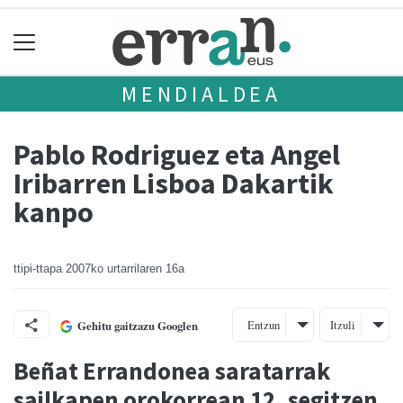
MENDIALDEA
Pablo Rodriguez eta Angel
Iribarren Lisboa Dakartik
kanpo
ttipi-ttapa
2007ko urtarrilaren 16a
Entzun
Itzuli
Gehitu gaitzazu Googlen
Beñat Errandonea saratarrak
sailkapen orokorrean 12. segitzen