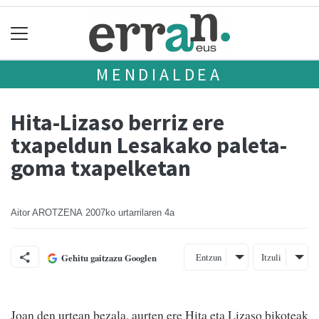
MENDIALDEA
Hita-Lizaso berriz ere
txapeldun Lesakako paleta-
goma txapelketan
Aitor AROTZENA
2007ko urtarrilaren 4a
Entzun
Itzuli
Gehitu gaitzazu Googlen
Joan den urtean bezala, aurten ere Hita eta Lizaso bikoteak