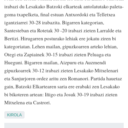
irabazi du Lesakako Batzoki elkarteak antolatutako paleta-
goma txapelketa, final estuan Antxordoki eta Telletxea
igantziarrei 30-28 irabazita. Bigarren kategorian,
Santesteban eta Rotetak 30 -20 irabazi zieten Larralde eta
Bertizi. Hirugarren posturako lehiak ere jokatu ziren bi
kategoriatan. Lehen mailan, gipuzkoarren arteko lehian,
Otegi eta Zapiainek 30-15 irabazi zieten Peluaga eta
Hueguni. Bigarren mailan, Aizpuru eta Auzmendi
gipuzkoarrek 30-12 irabazi zieten Lesakako Mitxelenari
eta Sanjurjoren ordez aritu zen Romanori. Partida hauetaz
gain, Batzoki Elkartearen saria ere erabaki zen Lesakako
bi bikoteren artean: Iñigo eta Josuk 30-19 irabazi zieten
Mitxelena eta Castrori.
KIROLA