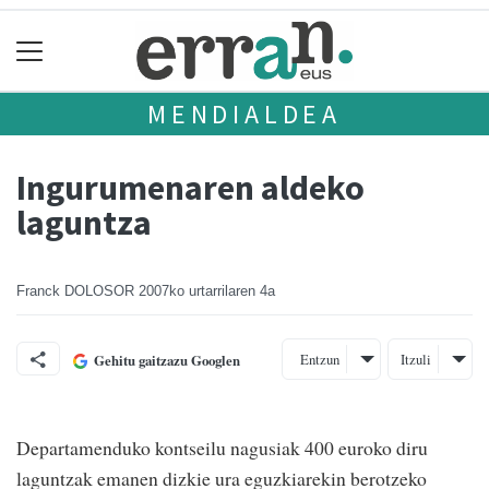
MENDIALDEA
Ingurumenaren aldeko
laguntza
Franck DOLOSOR
2007ko urtarrilaren 4a
Entzun
Itzuli
Gehitu gaitzazu Googlen
Departamenduko kontseilu nagusiak 400 euroko diru
laguntzak emanen dizkie ura eguzkiarekin berotzeko