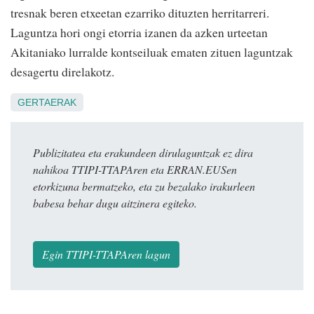
tresnak beren etxeetan ezarriko dituzten herritarreri.
Laguntza hori ongi etorria izanen da azken urteetan
Akitaniako lurralde kontseiluak ematen zituen laguntzak
desagertu direlakotz.
GERTAERAK
Publizitatea eta erakundeen dirulaguntzak ez dira
nahikoa TTIPI-TTAPAren eta ERRAN.EUSen
etorkizuna bermatzeko, eta zu bezalako irakurleen
babesa behar dugu aitzinera egiteko.
Egin TTIPI-TTAPAren lagun