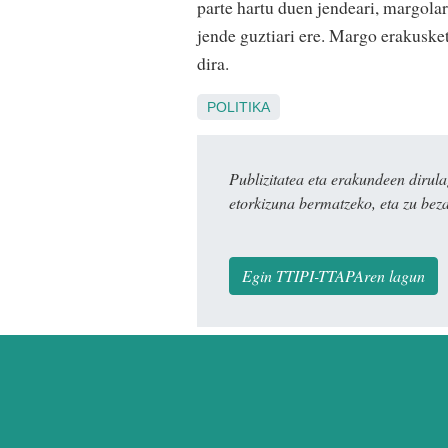
parte hartu duen jendeari, margolari
jende guztiari ere. Margo erakusket
dira.
POLITIKA
Publizitatea eta erakundeen dir
etorkizuna bermatzeko, eta zu bez
Egin TTIPI-TTAPAren lagun