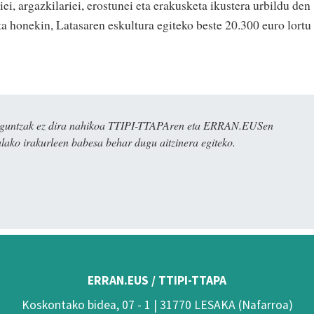
ei, argazkilariei, erostunei eta erakusketa ikustera urbildu den
a honekin, Latasaren eskultura egiteko beste 20.300 euro lortu
ulaguntzak ez dira nahikoa TTIPI-TTAPAren eta ERRAN.EUSen
alako irakurleen babesa behar dugu aitzinera egiteko.
ERRAN.EUS / TTIPI-TTAPA
Koskontako bidea, 07 - 1 | 31770 LESAKA (Nafarroa)