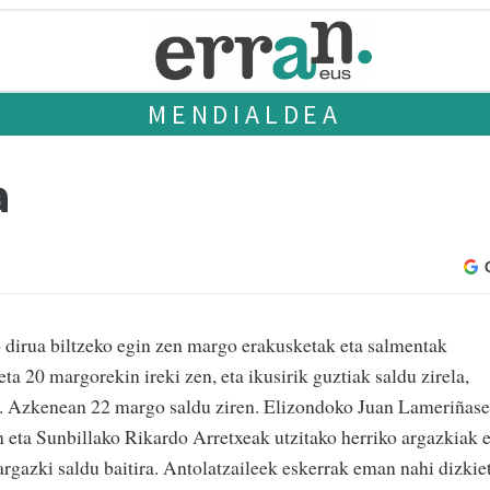
MENDIALDEA
a
 dirua biltzeko egin zen margo erakusketak eta salmentak
ta 20 margorekin ireki zen, eta ikusirik guztiak saldu zirela,
n. Azkenean 22 margo saldu ziren. Elizondoko Juan Lameriñas
 eta Sunbillako Rikardo Arretxeak utzitako herriko argazkiak 
argazki saldu baitira. Antolatzaileek eskerrak eman nahi dizkie