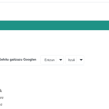
Gehitu gaitzazu Googlen
Entzun
Itzuli
ek
ere
te