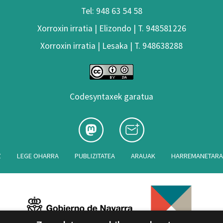
Tel: 948 63 54 58
Xorroxin irratia | Elizondo | T. 948581226
Xorroxin irratia | Lesaka | T. 948638288
Codesyntaxek garatua
Z
LEGE OHARRA
PUBLIZITATEA
ARAUAK
HARREMANETAR