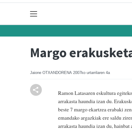
Margo erakusket
Jaione OTXANDORENA
2007ko urtarrilaren 4a
Ramon Latasaren eskultura egiteko
arrakasta haundia izan du. Erakuske
beste 7 margo ekartzea erabaki ze
emandako argazkiak ere saldu ziren
arrakasta haundia izan du, hainbat 