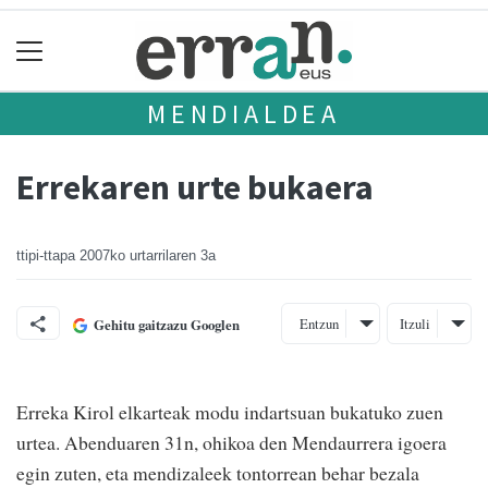
MENDIALDEA
Errekaren urte bukaera
ttipi-ttapa
2007ko urtarrilaren 3a
Entzun
Itzuli
Gehitu gaitzazu Googlen
Erreka Kirol elkarteak modu indartsuan bukatuko zuen
urtea. Abenduaren 31n, ohikoa den Mendaurrera igoera
egin zuten, eta mendizaleek tontorrean behar bezala