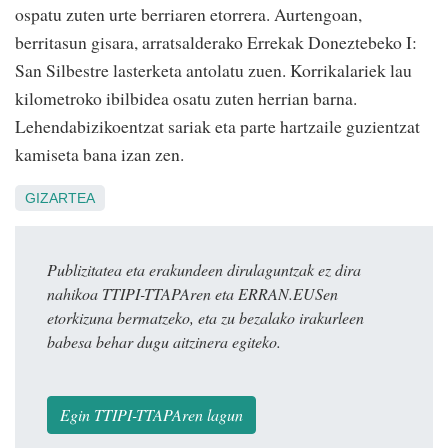
ospatu zuten urte berriaren etorrera. Aurtengoan,
berritasun gisara, arratsalderako Errekak Doneztebeko I:
San Silbestre lasterketa antolatu zuen. Korrikalariek lau
kilometroko ibilbidea osatu zuten herrian barna.
Lehendabizikoentzat sariak eta parte hartzaile guzientzat
kamiseta bana izan zen.
GIZARTEA
Publizitatea eta erakundeen dirulaguntzak ez dira
nahikoa TTIPI-TTAPAren eta ERRAN.EUSen
etorkizuna bermatzeko, eta zu bezalako irakurleen
babesa behar dugu aitzinera egiteko.
Egin TTIPI-TTAPAren lagun