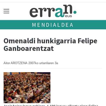
MENDIALDEA
Omenaldi hunkigarria Felipe
Ganboarentzat
Aitor AROTZENA
2007ko urtarrilaren 3a