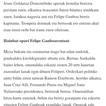
Jesus Goldaraz Doneztebeko apezak homilia berezia
prestatu zuen, elkartea itsasontzi baten bitartez irudikatu
zuen, Jainkoa nagusia zen eta Felipe Ganboa berriz
kapitaina. Tronpeta doinuak eta bertsoak ere entzun ahal
izan ziren ordu bat iraun zuen ofizioan.
Hainbat opari Felipe Ganboarentzat
Meza bukatu eta ostatuetan trago bat edan ondotik,
jendealdea kiroldegirantz abiatu zen. Bertan, bazkaldu
baino lehen, omenaldia eskaini zioten 20 urte hauetan
zuzendari lanak egin dituen Feliperi. Ordezkari politiko
anitz bildu ziren tartean Ramon Etxebeste, herriko alkatea,
Juan Cruz Alli, Fernando Puras eta Miguel Sanz
Nafarroako presidentea, bertzeak bertze. Omenaldian
hitza hartu zutenek, behin eta berriz goraipatu eta eskertu
zituzten Felipe Ganboak egindako lanak. Opariak edo