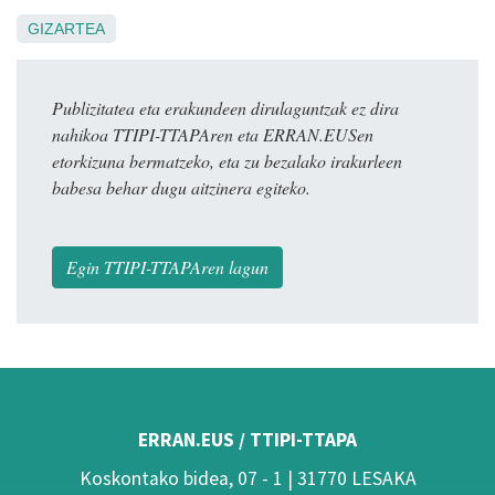
GIZARTEA
Publizitatea eta erakundeen dirulaguntzak ez dira
nahikoa TTIPI-TTAPAren eta ERRAN.EUSen
etorkizuna bermatzeko, eta zu bezalako irakurleen
babesa behar dugu aitzinera egiteko.
Egin TTIPI-TTAPAren lagun
ERRAN.EUS / TTIPI-TTAPA
Koskontako bidea, 07 - 1 | 31770 LESAKA