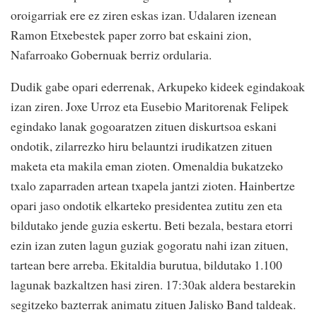
oroigarriak ere ez ziren eskas izan. Udalaren izenean
Ramon Etxebestek paper zorro bat eskaini zion,
Nafarroako Gobernuak berriz ordularia.
Dudik gabe opari ederrenak, Arkupeko kideek egindakoak
izan ziren. Joxe Urroz eta Eusebio Maritorenak Felipek
egindako lanak gogoaratzen zituen diskurtsoa eskani
ondotik, zilarrezko hiru belauntzi irudikatzen zituen
maketa eta makila eman zioten. Omenaldia bukatzeko
txalo zaparraden artean txapela jantzi zioten. Hainbertze
opari jaso ondotik elkarteko presidentea zutitu zen eta
bildutako jende guzia eskertu. Beti bezala, bestara etorri
ezin izan zuten lagun guziak gogoratu nahi izan zituen,
tartean bere arreba. Ekitaldia burutua, bildutako 1.100
lagunak bazkaltzen hasi ziren. 17:30ak aldera bestarekin
segitzeko bazterrak animatu zituen Jalisko Band taldeak.