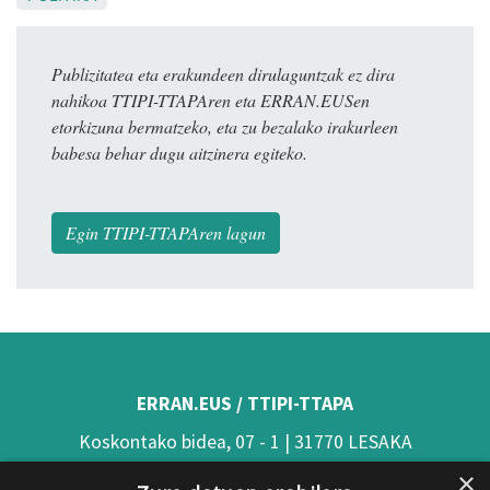
Publizitatea eta erakundeen dirulaguntzak ez dira
nahikoa TTIPI-TTAPAren eta ERRAN.EUSen
etorkizuna bermatzeko, eta zu bezalako irakurleen
babesa behar dugu aitzinera egiteko.
Egin TTIPI-TTAPAren lagun
ERRAN.EUS / TTIPI-TTAPA
Koskontako bidea, 07 - 1 | 31770 LESAKA
×
(Nafarroa)