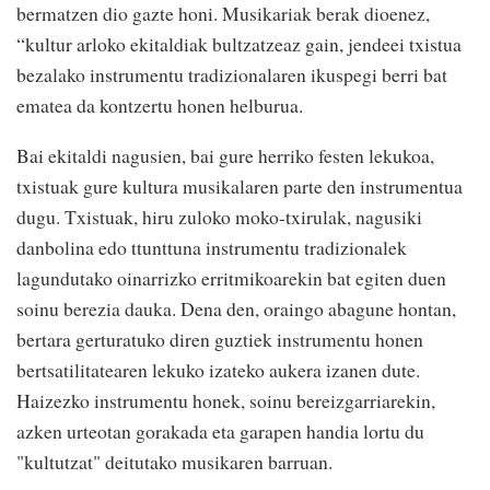
bermatzen dio gazte honi. Musikariak berak dioenez,
“kultur arloko ekitaldiak bultzatzeaz gain, jendeei txistua
bezalako instrumentu tradizionalaren ikuspegi berri bat
ematea da kontzertu honen helburua.
Bai ekitaldi nagusien, bai gure herriko festen lekukoa,
txistuak gure kultura musikalaren parte den instrumentua
dugu. Txistuak, hiru zuloko moko-txirulak, nagusiki
danbolina edo ttunttuna instrumentu tradizionalek
lagundutako oinarrizko erritmikoarekin bat egiten duen
soinu berezia dauka. Dena den, oraingo abagune hontan,
bertara gerturatuko diren guztiek instrumentu honen
bertsatilitatearen lekuko izateko aukera izanen dute.
Haizezko instrumentu honek, soinu bereizgarriarekin,
azken urteotan gorakada eta garapen handia lortu du
"kultutzat" deitutako musikaren barruan.