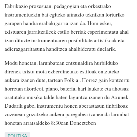
Fabrikazio prozesuan, pedagogian eta orkestrako
instrumentuekin bat egiteko afinazio teknikan lorturiko
garapen handia erabakigarria izan da. Honi esker,
txistuaren jarraitzaileek estilo berriak esperimentatu ahal
izan dituzte instrumentuaren posibilitate artistikoak eta
adierazgarritasuna handitzea ahalbideratu duelarik.
Modu honetan, larunbatean entzunaldira hurbilduko
direnek txistu mota ezberdinetako estiloak entzuteko
aukera izanen dute, tartean Folk-a . Horrez gain kontzertu
horretan akordeoi, piano, bateria, hari laukote eta ahotsaz
osatutako musika talde baten laguntza izanen du Axunek.
Dudarik gabe, instrumentu honen aberastasun tinbrikoaz
zuzenean gozatzeko aukera paregabea izanen da larunbat
honetan arratsaldeko 8:30ean Donezteben
POLITIKA