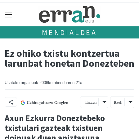
MENDIALDEA
Ez ohiko txistu kontzertua
larunbat honetan Donezteben
Utzitako argazkiak
2006ko abenduaren 21a
Entzun
Itzuli
Gehitu gaitzazu Googlen
Axun Ezkurra Doneztebeko
txistulari gazteak txistuen
doinuak duen aniztasuna