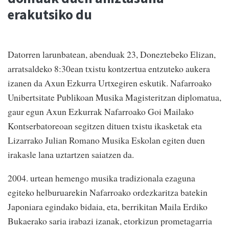
erakutsiko du
Datorren larunbatean, abenduak 23, Doneztebeko Elizan,
arratsaldeko 8:30ean txistu kontzertua entzuteko aukera
izanen da Axun Ezkurra Urtxegiren eskutik. Nafarroako
Unibertsitate Publikoan Musika Magisteritzan diplomatua,
gaur egun Axun Ezkurrak Nafarroako Goi Mailako
Kontserbatoreoan segitzen dituen txistu ikasketak eta
Lizarrako Julian Romano Musika Eskolan egiten duen
irakasle lana uztartzen saiatzen da.
2004. urtean hemengo musika tradizionala ezaguna
egiteko helburuarekin Nafarroako ordezkaritza batekin
Japoniara egindako bidaia, eta, berrikitan Maila Erdiko
Bukaerako saria irabazi izanak, etorkizun prometagarria