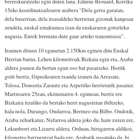
berreskuratzeko egin duten lana. Edurne Brouard, Korrika
15eko koordinatzailearen arabera “Dela gerra garaian,
dela baserrian, dela itsasaldeko herrietan gizonak kanpoan
zeudela, euskal emakumea izan da euskararen gotorleku
nagusia. Eurek bermatu dute gaur arteko transmisioa”.
Iraunen dituen 10 egunetan 2.150km eginen ditu Euskal
Herrian barna. Lehen kilometroak Bizkaia egin eta, Araba
aldera joanen da bertan egun oso bat pasatzeko. Hortik
goiti berriz, Gipuzkoaren txanda izanen da Arrasate,
Tolosa, Donostia Zarautz eta Azpeitiko herrietatik pasatuz.
Martxoaren 25ean, ekimenaren 4. egunean, berriz ere
Bizkaira itzuliko da bertako herri nagusietan ibiltzeko,
hala nola, Durango, Ondarroa, Bermeo eta Bilbo. Ondotik,
Araba zeharkatuz, Nafarroa aldera joko du, hain zuzen ere,
Lekunberri eta Lizarra aldera. Orduan, hirugarren aldikoz,
kilometro batzuentzat bada ere, Arabatik pasatuko da, bi