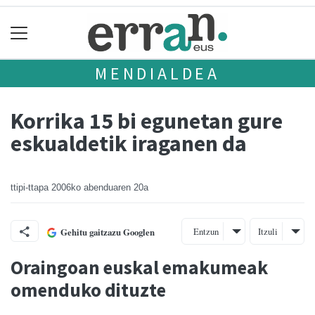
MENDIALDEA
Korrika 15 bi egunetan gure
eskualdetik iraganen da
ttipi-ttapa
2006ko abenduaren 20a
Entzun
Itzuli
Gehitu gaitzazu Googlen
Oraingoan euskal emakumeak
omenduko dituzte