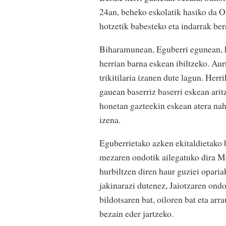
24an, beheko eskolatik hasiko da Ol
hotzetik babesteko eta indarrak be
Biharamunean, Eguberri egunean, he
herrian barna eskean ibiltzeko. Aur
trikitilaria izanen dute lagun. Herr
gauean baserriz baserri eskean arit
honetan gazteekin eskean atera na
izena.
Eguberrietako azken ekitaldietako b
mezaren ondotik ailegatuko dira Mel
hurbiltzen diren haur guziei oparia
jakinarazi dutenez, Jaiotzaren ondo
bildotsaren bat, oiloren bat eta arr
bezain eder jartzeko.