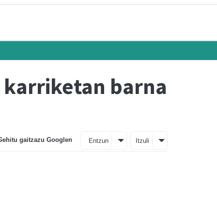
 karriketan barna
Gehitu gaitzazu Googlen
Entzun
Itzuli