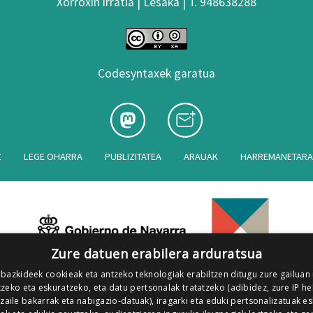
Xorroxin irratia | Lesaka | T. 948638288
Codesyntaxek garatua
Z
LEGE OHARRA
PUBLIZITATEA
ARAUAK
HARREMANETAR
Zure datuen erabilera arduratsua
 bazkideek cookieak eta antzeko teknologiak erabiltzen ditugu zure gailuan
zeko eta eskuratzeko, eta datu pertsonalak tratatzeko (adibidez, zure IP he
tzaile bakarrak eta nabigazio-datuak), iragarki eta eduki pertsonalizatuak e