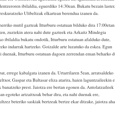
entzeroren ibilaldia, eguerdiko 14:30ean. Bukatu bezain laster
rreskuratzeko Ulibeltzak elkartean berendua izanen da.
rriko mutil gazteak Itturburu ostatuan bilduko dira 17:00etan
ten, zuziekin atera nahi dute gazteek eta Arkaitz Mindegia
iko ibilaldia bukatu ondotik, Itturburu ostatuan afalduko dute,
zeko indarrak hartzeko. Goizalde arte luzatuko da eskea. Egun
hi duenak, Itturburu ostatuan dagoen zerrendan eman beharko d
at, errege kabalgata izanen da. Urtarrilaren 5ean, arratsaldeko
txor, Gaspar eta Baltasar eliza atarira, haien laguntzaileekin e
k banatzeko prest. Jaiotza ere bertan egonen da. Antolatzaileek
an egoteko artzaitxoak behar dira, eta nahi duenak ere,
aultzez beteriko saskiak bertzeak bertze ekar ditzake, jaiotza aha