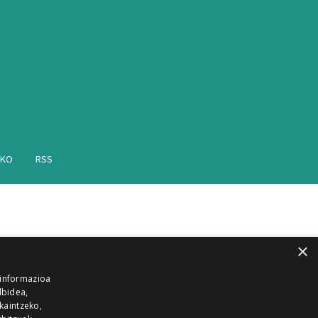
AKO
RSS
×
 informazioa
lbidea,
skaintzeko,