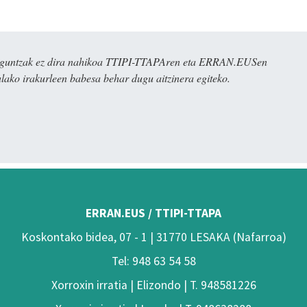
ulaguntzak ez dira nahikoa TTIPI-TTAPAren eta ERRAN.EUSen
alako irakurleen babesa behar dugu aitzinera egiteko.
ERRAN.EUS / TTIPI-TTAPA
Koskontako bidea, 07 - 1 | 31770 LESAKA (Nafarroa)
Tel: 948 63 54 58
Xorroxin irratia | Elizondo | T. 948581226