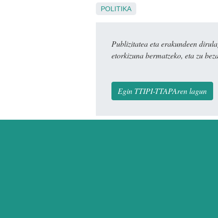
POLITIKA
Publizitatea eta erakundeen dir
etorkizuna bermatzeko, eta zu bez
Egin TTIPI-TTAPAren lagun