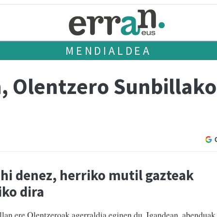
MENDIALDEA
, Olentzero Sunbillako
hi denez, herriko mutil gazteak
iko dira
illan ere Olentzeroak agerraldia eginen du. Igandean, abenduak