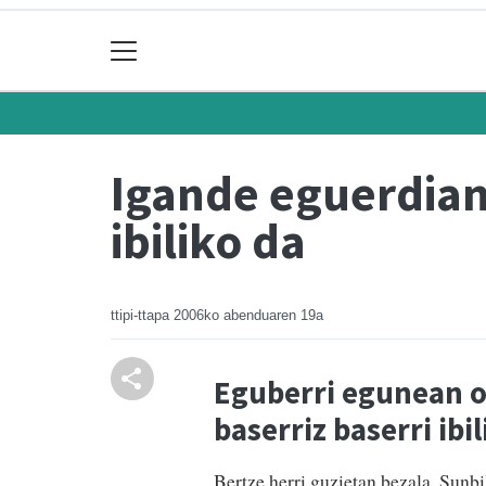
Igande eguerdian
ibiliko da
ttipi-ttapa
2006ko abenduaren 19a
Eguberri egunean o
baserriz baserri ibil
Bertze herri guzietan bezala, Sunb