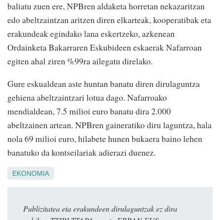
baliatu zuen ere, NPBren aldaketa horretan nekazaritzan
edo abeltzaintzan aritzen diren elkarteak, kooperatibak eta
erakundeak egindako lana eskertzeko, azkenean
Ordainketa Bakarraren Eskubideen eskaerak Nafarroan
egiten ahal ziren %99ra ailegatu direlako.
Gure eskualdean aste huntan banatu diren dirulaguntza
gehiena abeltzaintzari lotua dago. Nafarroako
mendialdean, 7.5 milioi euro banatu dira 2.000
abeltzainen artean. NPBren gaineratiko diru laguntza, hala
nola 69 milioi euro, hilabete hunen bukaera baino lehen
banatuko da kontseilariak adierazi duenez.
EKONOMIA
Publizitatea eta erakundeen dirulaguntzak ez dira