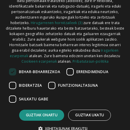
Xorroxin irratia | Lesaka | T. 948638288
datu pertsonalak tratatzeko (adibidez, zure IP helbidea,
identifikatzaile bakarrak eta nabigazio-datuak), iragarki eta eduki
pertsonalizatuak eskaintzeko, iragarkiak eta edukia neurtzeko,
audientziaren inguruko ikuspegiak lortzeko eta zerbitzuak
hobetzeko.
Hirugarrenen hornitzaileek (3)
zure datuak ere trata
ditzakete helburu hauetarako eta beste batzuetarako, besteak beste
Codesyntaxek garatua
kokapen geografiko zehatzeko datuak eta gailuaren ezaugarriak
erabiliz. Zure aukerak webgune honi soilik aplikatzen zaizkio.
Hornitzaile batzuek baimena beharrean interes legitimoa oinarri
gisa erabil dezakete; aurka egiteko eskubidea duzu
Iragarkien
ezarpenak
atalean. Zure baimena edozein unetan ken dezakezu
Cookieen ezarpenak
atalean.
Pribatutasun-politika
HONI BURUZ
LEGE OHARRA
PUBLIZITATEA
BEHAR-BEHARREZKOA
ERRENDIMENDUA
ARAUAK
HARREMANETARAKO
RSS
BIDERATZEA
FUNTZIONALTASUNA
SAILKATU GABE
GUZTIAK ONARTU
GUZTIAK UKATU
XEHETASUNAK ERAKUTSI