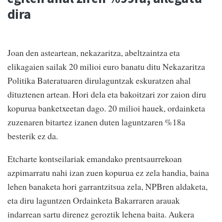
dira
Joan den asteartean, nekazaritza, abeltzaintza eta
elikagaien sailak 20 milioi euro banatu ditu Nekazaritza
Politika Bateratuaren dirulaguntzak eskuratzen ahal
dituztenen artean. Hori dela eta bakoitzari zor zaion diru
kopurua banketxeetan dago. 20 milioi hauek, ordainketa
zuzenaren bitartez izanen duten laguntzaren %18a
besterik ez da.
Etcharte kontseilariak emandako prentsaurrekoan
azpimarratu nahi izan zuen kopurua ez zela handia, baina
lehen banaketa hori garrantzitsua zela, NPBren aldaketa,
eta diru laguntzen Ordainketa Bakarraren arauak
indarrean sartu direnez geroztik lehena baita. Aukera