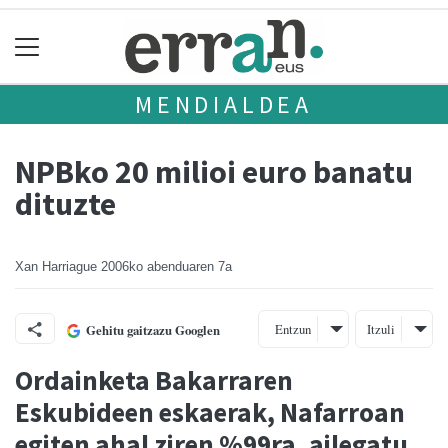
MENDIALDEA
NPBko 20 milioi euro banatu
dituzte
Xan Harriague
2006ko abenduaren 7a
Entzun
Itzuli
Gehitu gaitzazu Googlen
Ordainketa Bakarraren
Eskubideen eskaerak, Nafarroan
egiten ahal ziren %99ra, ailegatu