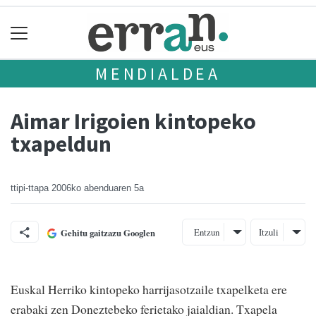
MENDIALDEA
Aimar Irigoien kintopeko
txapeldun
ttipi-ttapa
2006ko abenduaren 5a
Entzun
Itzuli
Gehitu gaitzazu Googlen
Euskal Herriko kintopeko harrijasotzaile txapelketa ere
erabaki zen Doneztebeko ferietako jaialdian. Txapela