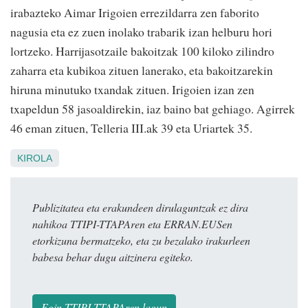
irabazteko Aimar Irigoien errezildarra zen faborito
nagusia eta ez zuen inolako trabarik izan helburu hori
lortzeko. Harrijasotzaile bakoitzak 100 kiloko zilindro
zaharra eta kubikoa zituen lanerako, eta bakoitzarekin
hiruna minutuko txandak zituen. Irigoien izan zen
txapeldun 58 jasoaldirekin, iaz baino bat gehiago. Agirrek
46 eman zituen, Telleria III.ak 39 eta Uriartek 35.
KIROLA
Publizitatea eta erakundeen dirulaguntzak ez dira
nahikoa TTIPI-TTAPAren eta ERRAN.EUSen
etorkizuna bermatzeko, eta zu bezalako irakurleen
babesa behar dugu aitzinera egiteko.
Egin TTIPI-TTAPAren lagun