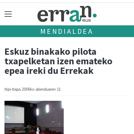
MENDIALDEA
Eskuz binakako pilota
txapelketan izen emateko
epea ireki du Errekak
ttipi-ttapa
2006ko abenduaren 11