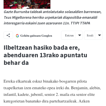
Gazte Burrunba taldeak antolatutako solasaldien barrenean,
Txus Migeltorena herriko urpekariak diapositiba-emanaldi
interesgarria eskaini zuen azaroaren 11n. TTIPI TTAPA
Entzun
Itzuli
Gehitu gaitzazu Googlen
Ilbeltzean hasiko bada ere,
abenduaren 13rako apuntatu
behar da
Erreka elkarteak eskuz binakako bosgarren pilota
txapelketan izen emateko epea ireki du. Benjamin, alebin,
infantil, kadete, jubenil, senior 2. maila eta senior elite
kategorietan banatuko dira partehartzaileak. Azken