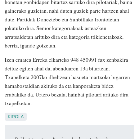
honetan gonbidapen bitartez sartuko dira pilotariak, baina
gainerako guzietan, nahi duten guziek parte hartzen ahal
dute. Partidak Doneztebe eta Sunbillako frontoietan
jokatuko dira. Senior kategoriakoak asteazken
arratsaldetan arituko dira eta kategoria ttikienetakoak,
berriz, igande goizetan.
Izen ematea Erreka elkarteko 948 450991 fax zenbakira
deituz egiten ahal da, abenduaren 13a bitartean.
Txapelketa 2007ko ilbeltzean hasi eta martxoko bigarren
hamabostaldian akituko da eta kanporaketa bidez
erabakiko da. Urtero bezala, hainbat pilotari arituko dira
txapelketan.
KIROLA
Publizitatea eta erakundeen dirulaguntzak ez dira