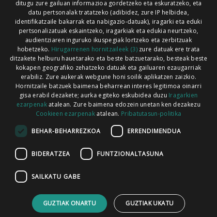
ditugu zure gailuan informazioa gordetzeko eta eskuratzeko, eta
Xorroxin irratia | Lesaka | T. 948638288
datu pertsonalak tratatzeko (adibidez, zure IP helbidea,
identifikatzaile bakarrak eta nabigazio-datuak), iragarki eta eduki
pertsonalizatuak eskaintzeko, iragarkiak eta edukia neurtzeko,
audientziaren inguruko ikuspegiak lortzeko eta zerbitzuak
hobetzeko.
Hirugarrenen hornitzaileek (3)
zure datuak ere trata
ditzakete helburu hauetarako eta beste batzuetarako, besteak beste
Codesyntaxek garatua
kokapen geografiko zehatzeko datuak eta gailuaren ezaugarriak
erabiliz. Zure aukerak webgune honi soilik aplikatzen zaizkio.
Hornitzaile batzuek baimena beharrean interes legitimoa oinarri
gisa erabil dezakete; aurka egiteko eskubidea duzu
Iragarkien
ezarpenak
atalean. Zure baimena edozein unetan ken dezakezu
Cookieen ezarpenak
atalean.
Pribatutasun-politika
HONI BURUZ
LEGE OHARRA
PUBLIZITATEA
BEHAR-BEHARREZKOA
ERRENDIMENDUA
ARAUAK
HARREMANETARAKO
RSS
BIDERATZEA
FUNTZIONALTASUNA
SAILKATU GABE
GUZTIAK ONARTU
GUZTIAK UKATU