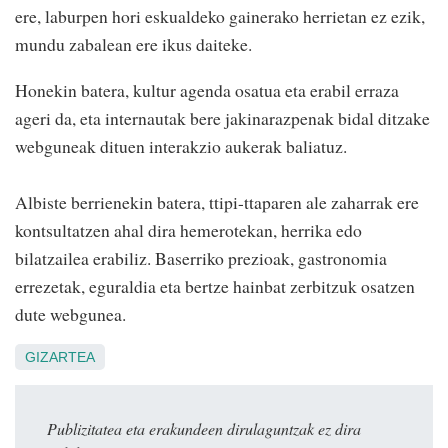
ere, laburpen hori eskualdeko gainerako herrietan ez ezik,
mundu zabalean ere ikus daiteke.
Honekin batera, kultur agenda osatua eta erabil erraza
ageri da, eta internautak bere jakinarazpenak bidal ditzake
webguneak dituen interakzio aukerak baliatuz.
Albiste berrienekin batera, ttipi-ttaparen ale zaharrak ere
kontsultatzen ahal dira hemerotekan, herrika edo
bilatzailea erabiliz. Baserriko prezioak, gastronomia
errezetak, eguraldia eta bertze hainbat zerbitzuk osatzen
dute webgunea.
GIZARTEA
Publizitatea eta erakundeen dirulaguntzak ez dira