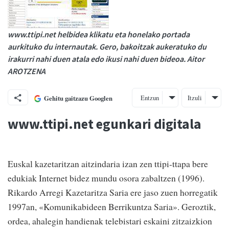
www.ttipi.net helbidea klikatu eta honelako portada
aurkituko du internautak. Gero, bakoitzak aukeratuko du
irakurri nahi duen atala edo ikusi nahi duen bideoa. Aitor
AROTZENA
Entzun
Itzuli
Gehitu gaitzazu Googlen
www.ttipi.net egunkari digitala
Euskal kazetaritzan aitzindaria izan zen ttipi-ttapa bere
edukiak Internet bidez mundu osora zabaltzen (1996).
Rikardo Arregi Kazetaritza Saria ere jaso zuen horregatik
1997an, «Komunikabideen Berrikuntza Saria». Geroztik,
ordea, ahalegin handienak telebistari eskaini zitzaizkion