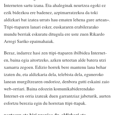
Interneten sartu izana. Eta ahaleginak neurtzea egoki ez
ezik bidezkoa ere badenez, azpimarratzekoa da toki
aldizkari bat izatea urrats hau ematen lehena gure artean».
Ttipi-ttaparen lanari esker, euskararen erabilerarako
mundu berriak eskuratu ditugula ere uste zuen Rikardo
Arregi Sariko epaimahaiak.
Beraz, indarrez hasi zen ttipi-ttaparen ibilbidea Internet-
en, baina egia aitortzeko, azken urteetan alde batera utzi
xamarra zegoen. Edizio horrek bere mantenu lana behar
izaten du, eta aldizkaria dela, telebista dela, eguneroko
lanean murgiltzearen ondorioz, denbora gutti eskaini zaio
web-orriari. Baina edozein komunikabiderendako
Internet-en orria izateak duen garrantziaz jabeturik, aurten
esfortzu berezia egin du horretan ttipi-ttapak.
nortasun eta bizi propioa du, aldizkari eta