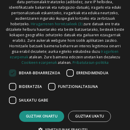
datu pertsonalak tratatzeko (adibidez, zure IP helbidea,
Xorroxin irratia | Lesaka | T. 948638288
identifikatzaile bakarrak eta nabigazio-datuak), iragarki eta eduki
pertsonalizatuak eskaintzeko, iragarkiak eta edukia neurtzeko,
audientziaren inguruko ikuspegiak lortzeko eta zerbitzuak
hobetzeko.
Hirugarrenen hornitzaileek (3)
zure datuak ere trata
ditzakete helburu hauetarako eta beste batzuetarako, besteak beste
Codesyntaxek garatua
kokapen geografiko zehatzeko datuak eta gailuaren ezaugarriak
erabiliz. Zure aukerak webgune honi soilik aplikatzen zaizkio.
Hornitzaile batzuek baimena beharrean interes legitimoa oinarri
gisa erabil dezakete; aurka egiteko eskubidea duzu
Iragarkien
ezarpenak
atalean. Zure baimena edozein unetan ken dezakezu
Cookieen ezarpenak
atalean.
Pribatutasun-politika
HONI BURUZ
LEGE OHARRA
PUBLIZITATEA
BEHAR-BEHARREZKOA
ERRENDIMENDUA
ARAUAK
HARREMANETARAKO
RSS
BIDERATZEA
FUNTZIONALTASUNA
SAILKATU GABE
GUZTIAK ONARTU
GUZTIAK UKATU
XEHETASUNAK ERAKUTSI