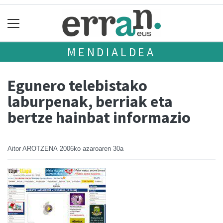
MENDIALDEA
Egunero telebistako
laburpenak, berriak eta
bertze hainbat informazio
Aitor AROTZENA
2006ko azaroaren 30a