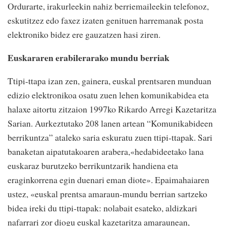
Ordurarte, irakurleekin nahiz berriemaileekin telefonoz,
eskutitzez edo faxez izaten genituen harremanak posta
elektroniko bidez ere gauzatzen hasi ziren.
Euskararen erabilerarako mundu berriak
Ttipi-ttapa izan zen, gainera, euskal prentsaren munduan
edizio elektronikoa osatu zuen lehen komunikabidea eta
halaxe aitortu zitzaion 1997ko Rikardo Arregi Kazetaritza
Sarian. Aurkeztutako 208 lanen artean “Komunikabideen
berrikuntza” ataleko saria eskuratu zuen ttipi-ttapak. Sari
banaketan aipatutakoaren arabera,«hedabideetako lana
euskaraz burutzeko berrikuntzarik handiena eta
eraginkorrena egin duenari eman diote». Epaimahaiaren
ustez, «euskal prentsa amaraun-mundu berrian sartzeko
bidea ireki du ttipi-ttapak: nolabait esateko, aldizkari
nafarrari zor diogu euskal kazetaritza amaraunean,