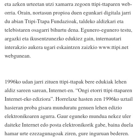
eta azken urteetan utzi xamarra zegoen ttipi-ttaparen web-
orria. Orain, nortasun propioa duen egunkari digitala jarri
du abian Ttipi-Ttapa Fundazioak, taldeko aldizkari eta
telebistaren osagarri bihurtu dena. Egunero-egunero testu,
argazki eta ikusentzunezko edukiez gain, internautari
interakzio aukera ugari eskaintzen zaizkio www.ttipi.net
webgunean.
1996ko udan jarri zituen ttipi-ttapak bere edukiak lehen
aldiz sareen sarean, Internet-en. “Ongi etorri ttipi-ttaparen
Internet-eko ediziora”. Horrelaxe hasten zen 1996ko uztail
hasieran proba gisara munduratu genuen lehen edizio
elektronikoaren agurra. Gaur eguneko mundua nekez uler
daiteke Internet edo posta elektronikorik gabe, baina duela
hamar urte ezezagunagoak ziren, gure inguruan bederen.