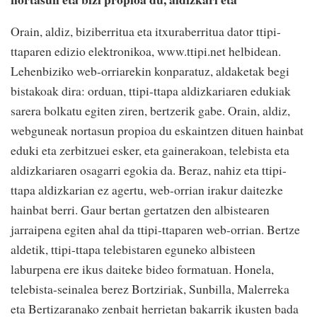
Orain, aldiz, biziberritua eta itxuraberritua dator ttipi-
ttaparen edizio elektronikoa, www.ttipi.net helbidean.
Lehenbiziko web-orriarekin konparatuz, aldaketak begi
bistakoak dira: orduan, ttipi-ttapa aldizkariaren edukiak
sarera bolkatu egiten ziren, bertzerik gabe. Orain, aldiz,
webguneak nortasun propioa du eskaintzen dituen hainbat
eduki eta zerbitzuei esker, eta gainerakoan, telebista eta
aldizkariaren osagarri egokia da. Beraz, nahiz eta ttipi-
ttapa aldizkarian ez agertu, web-orrian irakur daitezke
hainbat berri. Gaur bertan gertatzen den albistearen
jarraipena egiten ahal da ttipi-ttaparen web-orrian. Bertze
aldetik, ttipi-ttapa telebistaren eguneko albisteen
laburpena ere ikus daiteke bideo formatuan. Honela,
telebista-seinalea berez Bortziriak, Sunbilla, Malerreka
eta Bertizaranako zenbait herrietan bakarrik ikusten bada