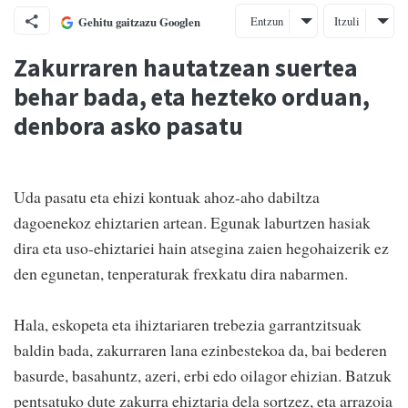
Entzun
Itzuli
Gehitu gaitzazu Googlen
Zakurraren hautatzean suertea
behar bada, eta hezteko orduan,
denbora asko pasatu
Uda pasatu eta ehizi kontuak ahoz-aho dabiltza
dagoenekoz ehiztarien artean. Egunak laburtzen hasiak
dira eta uso-ehiztariei hain atsegina zaien hegohaizerik ez
den egunetan, tenperaturak frexkatu dira nabarmen.
Hala, eskopeta eta ihiztariaren trebezia garrantzitsuak
baldin bada, zakurraren lana ezinbestekoa da, bai bederen
basurde, basahuntz, azeri, erbi edo oilagor ehizian. Batzuk
pentsatuko dute zakurra ehiztaria dela sortzez, eta arrazoia