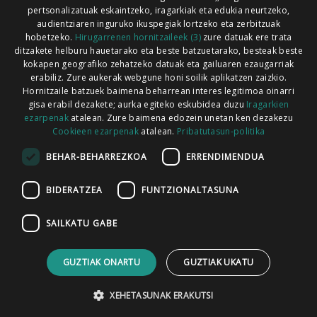
pertsonalizatuak eskaintzeko, iragarkiak eta edukia neurtzeko,
audientziaren inguruko ikuspegiak lortzeko eta zerbitzuak
hobetzeko.
Hirugarrenen hornitzaileek (3)
zure datuak ere trata
ditzakete helburu hauetarako eta beste batzuetarako, besteak beste
Codesyntaxek garatua
kokapen geografiko zehatzeko datuak eta gailuaren ezaugarriak
erabiliz. Zure aukerak webgune honi soilik aplikatzen zaizkio.
Hornitzaile batzuek baimena beharrean interes legitimoa oinarri
gisa erabil dezakete; aurka egiteko eskubidea duzu
Iragarkien
ezarpenak
atalean. Zure baimena edozein unetan ken dezakezu
Cookieen ezarpenak
atalean.
Pribatutasun-politika
HONI BURUZ
LEGE OHARRA
PUBLIZITATEA
BEHAR-BEHARREZKOA
ERRENDIMENDUA
ARAUAK
HARREMANETARAKO
RSS
BIDERATZEA
FUNTZIONALTASUNA
SAILKATU GABE
GUZTIAK ONARTU
GUZTIAK UKATU
XEHETASUNAK ERAKUTSI