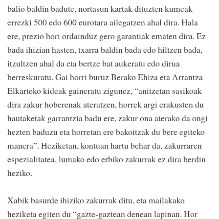
balio baldin badute, nortasun kartak dituzten kumeak
errezki 500 edo 600 eurotara ailegatzen ahal dira. Hala
ere, prezio hori ordainduz gero garantiak ematen dira. Ez
bada ihizian hasten, txarra baldin bada edo hiltzen bada,
itzultzen ahal da eta bertze bat aukeratu edo dirua
berreskuratu. Gai horri buruz Berako Ehiza eta Arrantza
Elkarteko kideak gaineratu zigunez, “anitzetan sasikoak
dira zakur hoberenak ateratzen, horrek argi erakusten du
hautaketak garrantzia badu ere, zakur ona aterako da ongi
hezten baduzu eta horretan ere bakoitzak du bere egiteko
manera”. Heziketan, kontuan hartu behar da, zakurraren
espezialitatea, lumako edo erbiko zakurrak ez dira berdin
heziko.
Xabik basurde ihiziko zakurrak ditu, eta mailakako
heziketa egiten du “gazte-gaztean denean lapinan. Hor