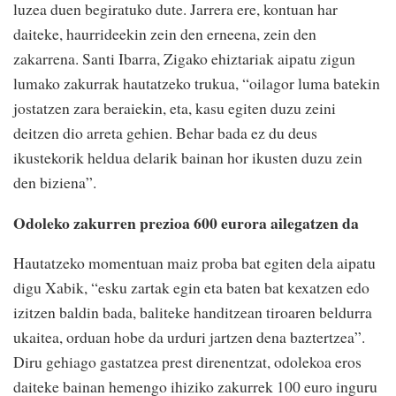
luzea duen begiratuko dute. Jarrera ere, kontuan har
daiteke, haurrideekin zein den erneena, zein den
zakarrena. Santi Ibarra, Zigako ehiztariak aipatu zigun
lumako zakurrak hautatzeko trukua, “oilagor luma batekin
jostatzen zara beraiekin, eta, kasu egiten duzu zeini
deitzen dio arreta gehien. Behar bada ez du deus
ikustekorik heldua delarik bainan hor ikusten duzu zein
den biziena”.
Odoleko zakurren prezioa 600 eurora ailegatzen da
Hautatzeko momentuan maiz proba bat egiten dela aipatu
digu Xabik, “esku zartak egin eta baten bat kexatzen edo
izitzen baldin bada, baliteke handitzean tiroaren beldurra
ukaitea, orduan hobe da urduri jartzen dena baztertzea”.
Diru gehiago gastatzea prest direnentzat, odolekoa eros
daiteke bainan hemengo ihiziko zakurrek 100 euro inguru