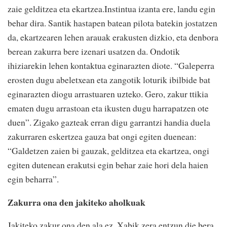
zaie gelditzea eta ekartzea.Instintua izanta ere, landu egin
behar dira. Santik hastapen batean pilota batekin jostatzen
da, ekartzearen lehen arauak erakusten dizkio, eta denbora
berean zakurra bere izenari usatzen da. Ondotik
ihiziarekin lehen kontaktua eginarazten diote. “Galeperra
erosten dugu abeletxean eta zangotik loturik ibilbide bat
eginarazten diogu arrastuaren uzteko. Gero, zakur ttikia
ematen dugu arrastoan eta ikusten dugu harrapatzen ote
duen”. Zigako gazteak erran digu garrantzi handia duela
zakurraren eskertzea gauza bat ongi egiten duenean:
“Galdetzen zaien bi gauzak, gelditzea eta ekartzea, ongi
egiten dutenean erakutsi egin behar zaie hori dela haien
egin beharra”.
Zakurra ona den jakiteko aholkuak
Jakiteko zakur ona den ala ez, Xabik zera entzun die bera