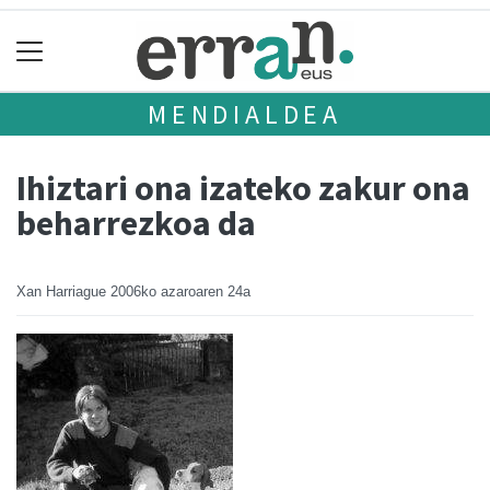
MENDIALDEA
Ihiztari ona izateko zakur ona
beharrezkoa da
Xan Harriague
2006ko azaroaren 24a