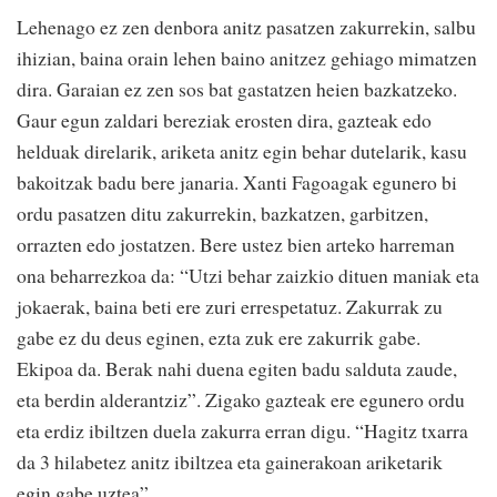
Lehenago ez zen denbora anitz pasatzen zakurrekin, salbu
ihizian, baina orain lehen baino anitzez gehiago mimatzen
dira. Garaian ez zen sos bat gastatzen heien bazkatzeko.
Gaur egun zaldari bereziak erosten dira, gazteak edo
helduak direlarik, ariketa anitz egin behar dutelarik, kasu
bakoitzak badu bere janaria. Xanti Fagoagak egunero bi
ordu pasatzen ditu zakurrekin, bazkatzen, garbitzen,
orrazten edo jostatzen. Bere ustez bien arteko harreman
ona beharrezkoa da: “Utzi behar zaizkio dituen maniak eta
jokaerak, baina beti ere zuri errespetatuz. Zakurrak zu
gabe ez du deus eginen, ezta zuk ere zakurrik gabe.
Ekipoa da. Berak nahi duena egiten badu salduta zaude,
eta berdin alderantziz”. Zigako gazteak ere egunero ordu
eta erdiz ibiltzen duela zakurra erran digu. “Hagitz txarra
da 3 hilabetez anitz ibiltzea eta gainerakoan ariketarik
egin gabe uztea”.