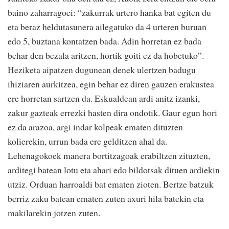
baino zaharragoei: “zakurrak urtero hanka bat egiten du
eta beraz heldutasunera ailegatuko da 4 urteren buruan
edo 5, buztana kontatzen bada. Adin horretan ez bada
behar den bezala aritzen, hortik goiti ez da hobetuko”.
Heziketa aipatzen dugunean denek ulertzen badugu
ihiziaren aurkitzea, egin behar ez diren gauzen erakustea
ere horretan sartzen da. Eskualdean ardi anitz izanki,
zakur gazteak errezki hasten dira ondotik. Gaur egun hori
ez da arazoa, argi indar kolpeak ematen dituzten
kolierekin, urrun bada ere gelditzen ahal da.
Lehenagokoek manera bortitzagoak erabiltzen zituzten,
arditegi batean lotu eta ahari edo bildotsak dituen ardiekin
utziz. Orduan harroaldi bat ematen zioten. Bertze batzuk
berriz zaku batean ematen zuten axuri hila batekin eta
makilarekin jotzen zuten.