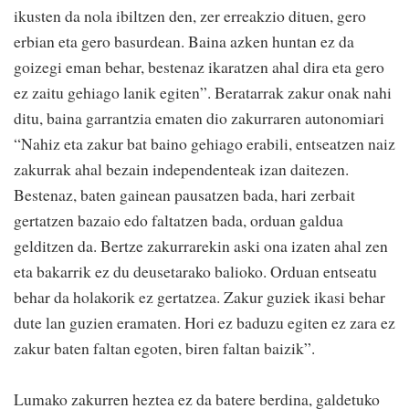
ikusten da nola ibiltzen den, zer erreakzio dituen, gero
erbian eta gero basurdean. Baina azken huntan ez da
goizegi eman behar, bestenaz ikaratzen ahal dira eta gero
ez zaitu gehiago lanik egiten”. Beratarrak zakur onak nahi
ditu, baina garrantzia ematen dio zakurraren autonomiari
“Nahiz eta zakur bat baino gehiago erabili, entseatzen naiz
zakurrak ahal bezain independenteak izan daitezen.
Bestenaz, baten gainean pausatzen bada, hari zerbait
gertatzen bazaio edo faltatzen bada, orduan galdua
gelditzen da. Bertze zakurrarekin aski ona izaten ahal zen
eta bakarrik ez du deusetarako balioko. Orduan entseatu
behar da holakorik ez gertatzea. Zakur guziek ikasi behar
dute lan guzien eramaten. Hori ez baduzu egiten ez zara ez
zakur baten faltan egoten, biren faltan baizik”.
Lumako zakurren heztea ez da batere berdina, galdetuko