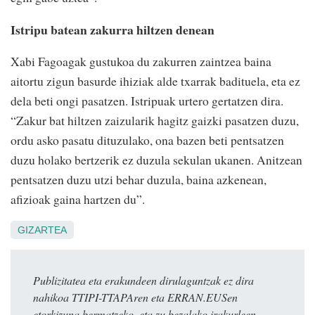
Istripu batean zakurra hiltzen denean
Xabi Fagoagak gustukoa du zakurren zaintzea baina
aitortu zigun basurde ihiziak alde txarrak badituela, eta ez
dela beti ongi pasatzen. Istripuak urtero gertatzen dira.
“Zakur bat hiltzen zaizularik hagitz gaizki pasatzen duzu,
ordu asko pasatu dituzulako, ona bazen beti pentsatzen
duzu holako bertzerik ez duzula sekulan ukanen. Anitzean
pentsatzen duzu utzi behar duzula, baina azkenean,
afizioak gaina hartzen du”.
GIZARTEA
Publizitatea eta erakundeen dirulaguntzak ez dira
nahikoa TTIPI-TTAPAren eta ERRAN.EUSen
etorkizuna bermatzeko, eta zu bezalako irakurleen