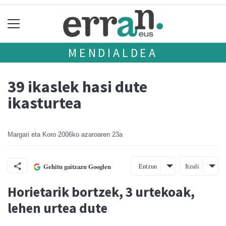
MENDIALDEA
39 ikaslek hasi dute
ikasturtea
Margari eta Koro
2006ko azaroaren 23a
Entzun
Itzuli
Gehitu gaitzazu Googlen
Horietarik bortzek, 3 urtekoak,
lehen urtea dute