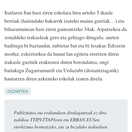
Irailaren 8an hasi ziren eskolara hiru urteko 5 ikasle
berriak (haiendako bakarrik izateko maina guztiak…) eta
biharamunean hasi ziren gainontzeko 34ak. Aipatzekoa da
zonaldeko irakasleak gero eta gehiago ditugula: aurten
baditugu bi baztandar, zubietar bat eta bi lesakar. Edozein
moduz, eskertzekoa da hunat lan egitera etortzen diren
irakasle guztiek erakusten duten borondatea, ongi
baitakigu Zugarramurdi eta Urdazubi (distantziagatik)
hautatzen diren azkeneko eskolak izaten direla.
GIZARTEA
Publizitatea eta erakundeen dirulaguntzak ez dira
nahikoa TTIPI-TTAPAren eta ERRAN.EUSen
etorkizuna bermatzeko, eta zu bezalako irakurleen