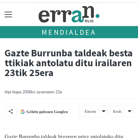
MENDIALDEA
Gazte Burrunba taldeak besta
ttikiak antolatu ditu irailaren
23tik 25era
ttipi-ttapa
2006ko azaroaren 23a
Entzun
Itzuli
Gehitu gaitzazu Googlen
Gazte Burrunba taldeak bigarren urtez antolatuko ditu