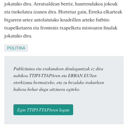
jokatuko dira. Arratsaldean berriz, haurrendakoa jokoak
eta txokolatea izanen dira. Horretaz gain, Erreka elkarteak
bigarren urtez antolatutako koadrillen arteko futbito
txapelketaren eta frontenis txapelketa mistoaren finalak
jokatuko dira.
POLITIKA
Publizitatea eta erakundeen dirulaguntzak ez dira
nahikoa TTIPI-TTAPAren eta ERRAN.EUSen
etorkizuna bermatzeko, eta zu bezalako irakurleen
babesa behar dugu aitzinera egiteko.
Egin TTIPI-TTAPAren lagun