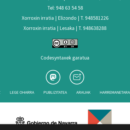
Tel: 948 63 54 58
Xorroxin irratia | Elizondo | T. 948581226
Xorroxin irratia | Lesaka | T. 948638288
Codesyntaxek garatua
Z
LEGE OHARRA
PUBLIZITATEA
ARAUAK
HARREMANETAR