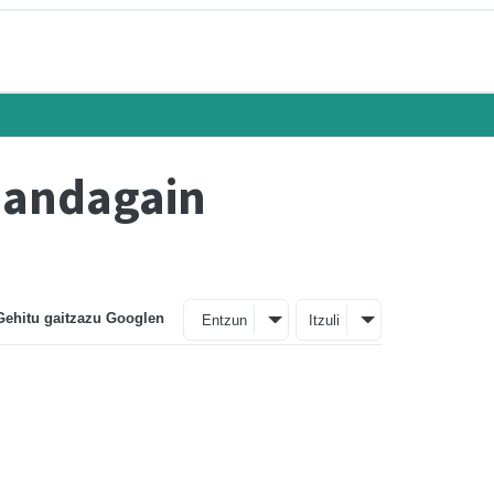
 Landagain
Gehitu gaitzazu Googlen
Entzun
Itzuli