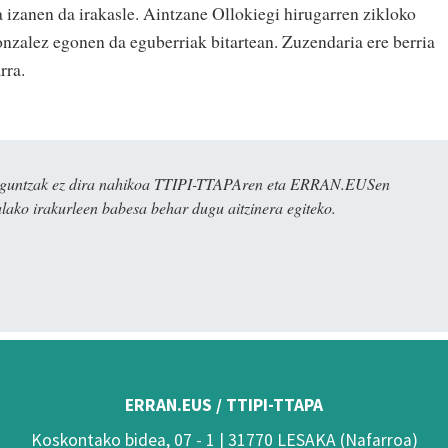
 izanen da irakasle. Aintzane Ollokiegi hirugarren zikloko
onzalez egonen da eguberriak bitartean. Zuzendaria ere berria
rra.
ulaguntzak ez dira nahikoa TTIPI-TTAPAren eta ERRAN.EUSen
alako irakurleen babesa behar dugu aitzinera egiteko.
ERRAN.EUS / TTIPI-TTAPA
Koskontako bidea, 07 - 1 | 31770 LESAKA (Nafarroa)