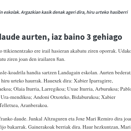
n eskolak. Argazkian kasik denak ageri dira, hiru urteko hasiberri
daude aurten, iaz baino 3 gehiago
o ttikienentzako ere irail hasieran akabatu ziren oporrak. Udak
tatu ziren joan den irailaren 8an.
kasle-koadrila handia sartzen Landagain eskolan. Aurten bederat
n hiru urteko haurrak. Hauexek dira: Xabier Iparragirre,
nekoa; Olaia Iturria, Larregikoa; Uxue Iturria, Arburukoa; Pabl
, Ura-mendikoa; Andoni Otxoteko, Bidaburukoa; Xabier
Telletxea, Aranberakoa.
i franko daude. Junkal Altzuguren eta Joxe Mari Remiro dira joa
 fijo bakarrak. Gainerakoak berriak dira. Haur hezkuntzan, Mari