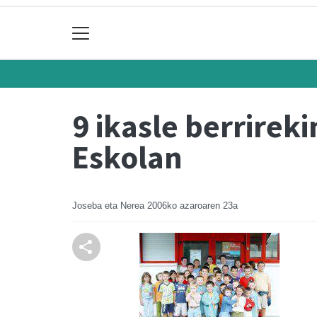
9 ikasle berrirek
Eskolan
Joseba eta Nerea
2006ko azaroaren 23a