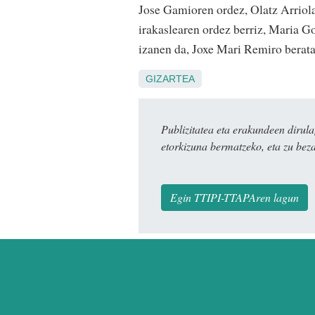
Jose Gamioren ordez, Olatz Arriola
irakaslearen ordez berriz, Maria G
izanen da, Joxe Mari Remiro berata
GIZARTEA
Publizitatea eta erakundeen dir
etorkizuna bermatzeko, eta zu bez
Egin TTIPI-TTAPAren lagun