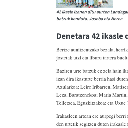
42 ikasle izanen ditu aurten Landagai
batzuk kenduta. Joseba eta Nerea
Denetara 42 ikasle 
Bertze aunitzentzako bezala, herrik
jostetak utzi eta liburu tartera buel
Baziren urte batzuk ez zela hain i
izan dira ikasturte berria hasi dute
Axularkoa; Leire Iribarren, Matise
Leza, Baratzenekoa; Maria Martin
Telletxea, Eguzkitzakoa; eta Uxue 
Irakasleen artean ere aurpegi berr
den urtetik segitzen duten irakasle