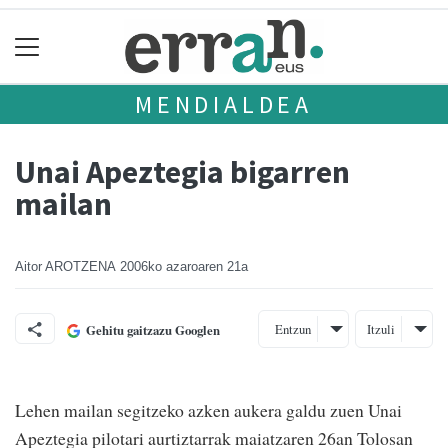
MENDIALDEA
Unai Apeztegia bigarren
mailan
Aitor AROTZENA
2006ko azaroaren 21a
Entzun
Itzuli
Gehitu gaitzazu Googlen
Lehen mailan segitzeko azken aukera galdu zuen Unai
Apeztegia pilotari aurtiztarrak maiatzaren 26an Tolosan