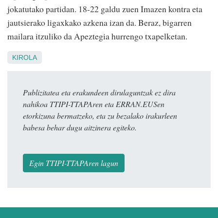
jokatutako partidan. 18-22 galdu zuen Imazen kontra eta
jautsierako ligaxkako azkena izan da. Beraz, bigarren
mailara itzuliko da Apeztegia hurrengo txapelketan.
KIROLA
Publizitatea eta erakundeen dirulaguntzak ez dira
nahikoa TTIPI-TTAPAren eta ERRAN.EUSen
etorkizuna bermatzeko, eta zu bezalako irakurleen
babesa behar dugu aitzinera egiteko.
Egin TTIPI-TTAPAren lagun