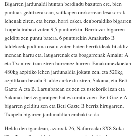
Bigarren jardunaldi huntan berdindu bazuten ere, bien
puntuak gehitzerakoan, sailkapen orokorrean lesakarrak
lehenak ziren, eta beraz, horri esker, denboraldiko bigarren
txapela irabazi zuten 9,5 punturekin. Berriozar bigarren
gelditu zen puntu batera. 6 punturekin Amaiurko B
taldekoek podiuma osatu zuten haien herrikideak bi aldiz
menean hartu eta. laugarrenak eta bosgarrenak Amaiur A
eta Txantrea izan ziren hurrenez hurren. Emakumezkoetan
480kg azpitiko lehen jardunaldia jokatu zen, eta 520kg
azpitikoan bezala 3 talde aurkeztu ziren, Sakana, eta Beti
Gazte A eta B. Larunbatean ez zen ez ustekorik izan eta
Sakanak bertze garaipen bat eskuratu zuen. Beti Gazte A
bigarren gelditu zen eta Beti Gazte B berriz hirugarren.
Txapela bigarren jardunaldian erabakiko da.
Heldu den igandean, azaroak 26, Nafarroako 8X8 Soka-