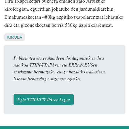
Tira Txapelketari bukaera emanen zaio Arbizuko
kiroldegian, eguerdian jokatuko den jardunaldiarekin.
Emakumezkoetan 480kg azpitiko txapelarentzat lehiatuko
dira eta gizonezkoetan berriz 580kg azpitikoarentzat.
KIROLA
Publizitatea eta erakundeen dirulaguntzak ez dira
nahikoa TTIPI-TTAPAren eta ERRAN.EUSen
etorkizuna bermatzeko, eta zu bezalako irakurleen
babesa behar dugu aitzinera egiteko.
Egin TTIPI-TTAPAren lagun