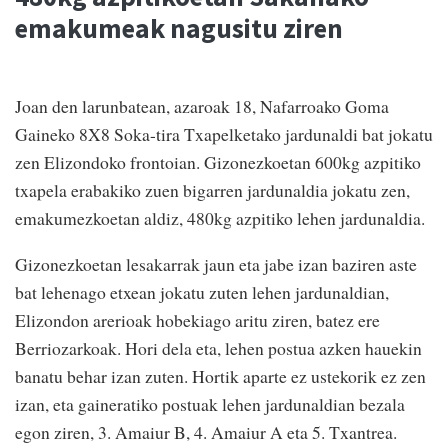
emakumeak nagusitu ziren
Joan den larunbatean, azaroak 18, Nafarroako Goma
Gaineko 8X8 Soka-tira Txapelketako jardunaldi bat jokatu
zen Elizondoko frontoian. Gizonezkoetan 600kg azpitiko
txapela erabakiko zuen bigarren jardunaldia jokatu zen,
emakumezkoetan aldiz, 480kg azpitiko lehen jardunaldia.
Gizonezkoetan lesakarrak jaun eta jabe izan baziren aste
bat lehenago etxean jokatu zuten lehen jardunaldian,
Elizondon arerioak hobekiago aritu ziren, batez ere
Berriozarkoak. Hori dela eta, lehen postua azken hauekin
banatu behar izan zuten. Hortik aparte ez ustekorik ez zen
izan, eta gaineratiko postuak lehen jardunaldian bezala
egon ziren, 3. Amaiur B, 4. Amaiur A eta 5. Txantrea.