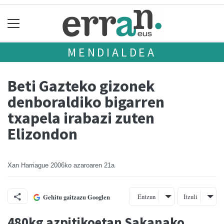
MENDIALDEA
Beti Gazteko gizonek
denboraldiko bigarren
txapela irabazi zuten
Elizondon
Xan Harriague
2006ko azaroaren 21a
Entzun
Itzuli
Gehitu gaitzazu Googlen
480kg azpitikoetan Sakanako