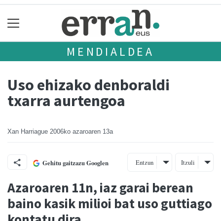
MENDIALDEA
Uso ehizako denboraldi
txarra aurtengoa
Xan Harriague
2006ko azaroaren 13a
Entzun
Itzuli
Gehitu gaitzazu Googlen
Azaroaren 11n, iaz garai berean
baino kasik milioi bat uso guttiago
kontatu dira