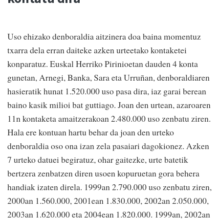
Uso ehizako denboraldia aitzinera doa baina momentuz
txarra dela erran daiteke azken urteetako kontaketei
konparatuz. Euskal Herriko Pirinioetan dauden 4 konta
gunetan, Arnegi, Banka, Sara eta Urruñan, denboraldiaren
hasieratik hunat 1.520.000 uso pasa dira, iaz garai berean
baino kasik milioi bat guttiago. Joan den urtean, azaroaren
11n kontaketa amaitzerakoan 2.480.000 uso zenbatu ziren.
Hala ere kontuan hartu behar da joan den urteko
denboraldia oso ona izan zela pasaiari dagokionez. Azken
7 urteko datuei begiratuz, ohar gaitezke, urte batetik
bertzera zenbatzen diren usoen kopuruetan gora behera
handiak izaten direla. 1999an 2.790.000 uso zenbatu ziren,
2000an 1.560.000, 2001ean 1.830.000, 2002an 2.050.000,
2003an 1.620.000 eta 2004ean 1.820.000. 1999an, 2002an