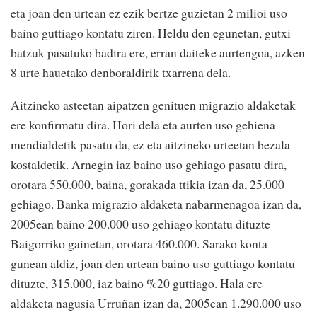
eta joan den urtean ez ezik bertze guzietan 2 milioi uso
baino guttiago kontatu ziren. Heldu den egunetan, gutxi
batzuk pasatuko badira ere, erran daiteke aurtengoa, azken
8 urte hauetako denboraldirik txarrena dela.
Aitzineko asteetan aipatzen genituen migrazio aldaketak
ere konfirmatu dira. Hori dela eta aurten uso gehiena
mendialdetik pasatu da, ez eta aitzineko urteetan bezala
kostaldetik. Arnegin iaz baino uso gehiago pasatu dira,
orotara 550.000, baina, gorakada ttikia izan da, 25.000
gehiago. Banka migrazio aldaketa nabarmenagoa izan da,
2005ean baino 200.000 uso gehiago kontatu dituzte
Baigorriko gainetan, orotara 460.000. Sarako konta
gunean aldiz, joan den urtean baino uso guttiago kontatu
dituzte, 315.000, iaz baino %20 guttiago. Hala ere
aldaketa nagusia Urruñan izan da, 2005ean 1.290.000 uso