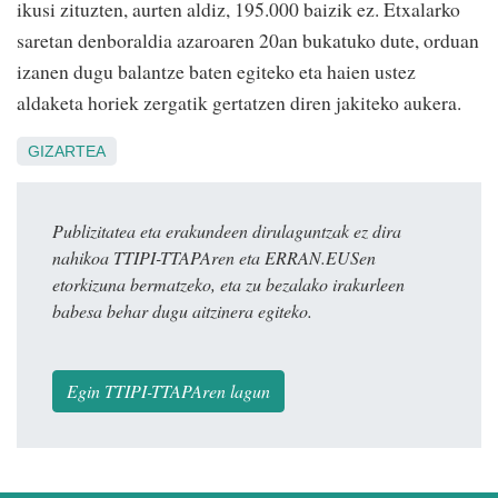
ikusi zituzten, aurten aldiz, 195.000 baizik ez. Etxalarko
saretan denboraldia azaroaren 20an bukatuko dute, orduan
izanen dugu balantze baten egiteko eta haien ustez
aldaketa horiek zergatik gertatzen diren jakiteko aukera.
GIZARTEA
Publizitatea eta erakundeen dirulaguntzak ez dira
nahikoa TTIPI-TTAPAren eta ERRAN.EUSen
etorkizuna bermatzeko, eta zu bezalako irakurleen
babesa behar dugu aitzinera egiteko.
Egin TTIPI-TTAPAren lagun