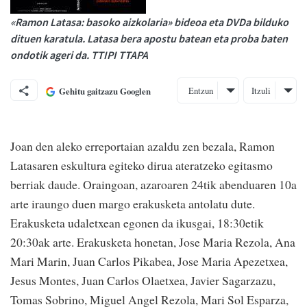
«Ramon Latasa: basoko aizkolaria» bideoa eta DVDa bilduko
dituen karatula. Latasa bera apostu batean eta proba baten
ondotik ageri da. TTIPI TTAPA
Entzun
Itzuli
Gehitu gaitzazu Googlen
Joan den aleko erreportaian azaldu zen bezala, Ramon
Latasaren eskultura egiteko dirua ateratzeko egitasmo
berriak daude. Oraingoan, azaroaren 24tik abenduaren 10a
arte iraungo duen margo erakusketa antolatu dute.
Erakusketa udaletxean egonen da ikusgai, 18:30etik
20:30ak arte. Erakusketa honetan, Jose Maria Rezola, Ana
Mari Marin, Juan Carlos Pikabea, Jose Maria Apezetxea,
Jesus Montes, Juan Carlos Olaetxea, Javier Sagarzazu,
Tomas Sobrino, Miguel Angel Rezola, Mari Sol Esparza,