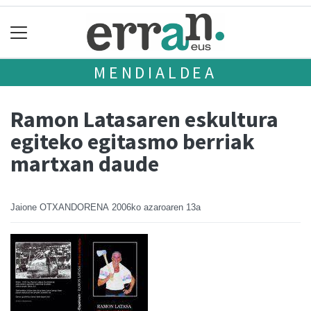
MENDIALDEA
Ramon Latasaren eskultura
egiteko egitasmo berriak
martxan daude
Jaione OTXANDORENA
2006ko azaroaren 13a