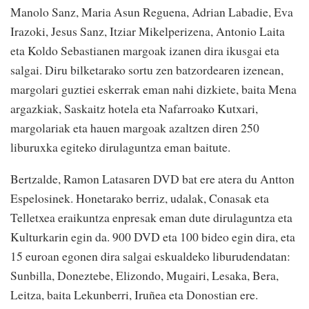
Manolo Sanz, Maria Asun Reguena, Adrian Labadie, Eva
Irazoki, Jesus Sanz, Itziar Mikelperizena, Antonio Laita
eta Koldo Sebastianen margoak izanen dira ikusgai eta
salgai. Diru bilketarako sortu zen batzordearen izenean,
margolari guztiei eskerrak eman nahi dizkiete, baita Mena
argazkiak, Saskaitz hotela eta Nafarroako Kutxari,
margolariak eta hauen margoak azaltzen diren 250
liburuxka egiteko dirulaguntza eman baitute.
Bertzalde, Ramon Latasaren DVD bat ere atera du Antton
Espelosinek. Honetarako berriz, udalak, Conasak eta
Telletxea eraikuntza enpresak eman dute dirulaguntza eta
Kulturkarin egin da. 900 DVD eta 100 bideo egin dira, eta
15 euroan egonen dira salgai eskualdeko liburudendatan:
Sunbilla, Doneztebe, Elizondo, Mugairi, Lesaka, Bera,
Leitza, baita Lekunberri, Iruñea eta Donostian ere.