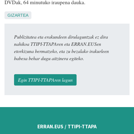
DVDak, 64 minutuko iraupena dauka.
GIZARTEA
Publizitatea eta erakundeen dirulaguntzak ez dira
nahikoa TTIPI-TTAPAren eta ERRAN.EUSen
etorkizuna bermatzeko, eta zu bezalako irakurleen
babesa behar dugu aitzinera egiteko.
Egin TTIPI-TTAPAren lagun
ERRAN.EUS / TTIPI-TTAPA