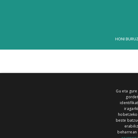
HONI BURU
Gu eta gure
gordet
identifika
iragark
hobetzeko
beste batzu
erabili
beharrean 
ezarpen