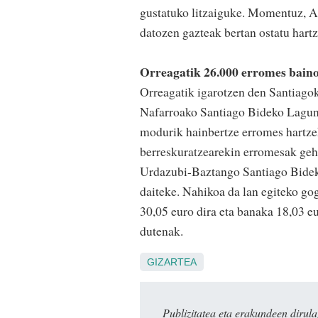
gustatuko litzaiguke. Momentuz, A
datozen gazteak bertan ostatu hart
Orreagatik 26.000 erromes baino
Orreagatik igarotzen den Santiagok
Nafarroako Santiago Bideko Lagune
modurik hainbertze erromes hartze
berreskuratzearekin erromesak gehi
Urdazubi-Baztango Santiago Bideko
daiteke. Nahikoa da lan egiteko gog
30,05 euro dira eta banaka 18,03 
dutenak.
GIZARTEA
Publizitatea eta erakundeen dir