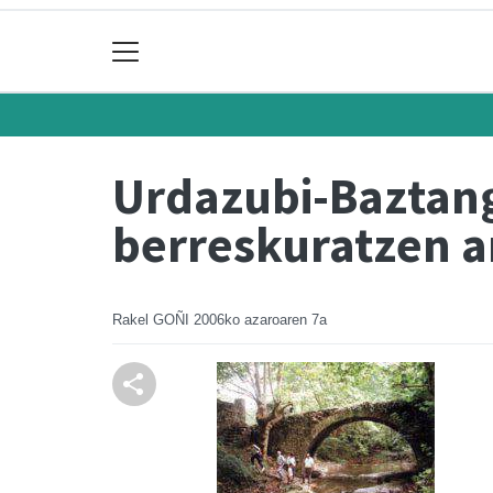
Urdazubi-Baztang
berreskuratzen ar
Rakel GOÑI
2006ko azaroaren 7a