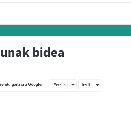
gunak bidea
Gehitu gaitzazu Googlen
Entzun
Itzuli