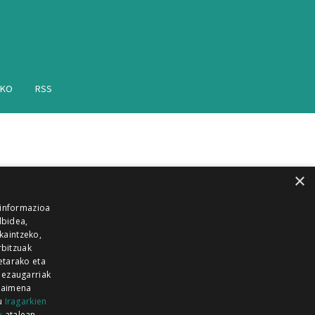
AKO
RSS
×
 informazioa
lbidea,
skaintzeko,
rbitzuak
etarako eta
 ezaugarriak
 baimena
zu
Iragarkien
k
atalean.