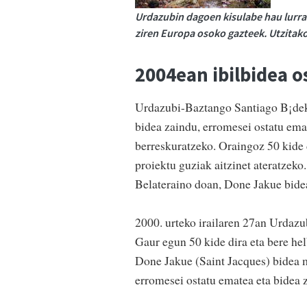
Urdazubin dagoen kisulabe hau lurrar
ziren Europa osoko gazteek. Utzitak
2004ean ibilbidea o
Urdazubi-Baztango Santiago B¡deko
bidea zaindu, erromesei ostatu ema
berreskuratzeko. Oraingoz 50 kide 
proiektu guziak aitzinet ateratzek
Belateraino doan, Done Jakue bidea
2000. urteko irailaren 27an Urdaz
Gaur egun 50 kide dira eta bere h
Done Jakue (Saint Jacques) bidea m
erromesei ostatu ematea eta bidea z