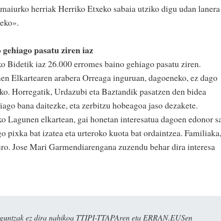
maiurko herriak Herriko Etxeko sabaia utziko digu udan lanera
zeko».
 gehiago pasatu ziren iaz
o Bidetik iaz 26.000 erromes baino gehiago pasatu ziren.
n Elkartearen arabera Orreaga inguruan, dagoeneko, ez dago
ko. Horregatik, Urdazubi eta Baztandik pasatzen den bidea
ago bana daitezke, eta zerbitzu hobeagoa jaso dezakete.
 Lagunen elkartean, gai honetan interesatua dagoen edonor s
o pixka bat izatea eta urteroko kuota bat ordaintzea. Familiaka
euro. Jose Mari Garmendiarengana zuzendu behar dira interesa
ulaguntzak ez dira nahikoa TTIPI-TTAPAren eta ERRAN.EUSen