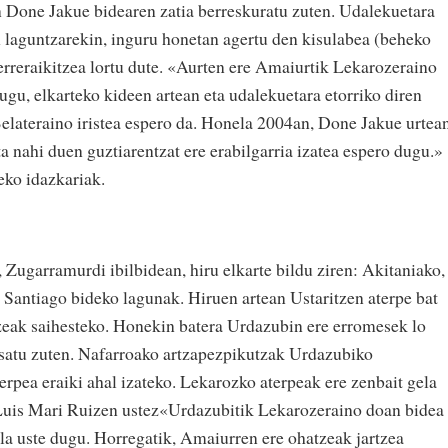
 Done Jakue bidearen zatia berreskuratu zuten. Udalekuetara
 laguntzarekin, inguru honetan agertu den kisulabea (beheko
erreraikitzea lortu dute. «Aurten ere Amaiurtik Lekarozeraino
ugu, elkarteko kideen artean eta udalekuetara etorriko diren
lateraino iristea espero da. Honela 2004an, Done Jakue urtean
a nahi duen guztiarentzat ere erabilgarria izatea espero dugu.»
eko idazkariak.
 Zugarramurdi ibilbidean, hiru elkarte bildu ziren: Akitaniako,
Santiago bideko lagunak. Hiruen artean Ustaritzen aterpe bat
luzeak saihesteko. Honekin batera Urdazubin ere erromesek lo
ntsatu zuten. Nafarroako artzapezpikutzak Urdazubiko
erpea eraiki ahal izateko. Lekarozko aterpeak ere zenbait gela
Luis Mari Ruizen ustez«Urdazubitik Lekarozeraino doan bidea
la uste dugu. Horregatik, Amaiurren ere ohatzeak jartzea