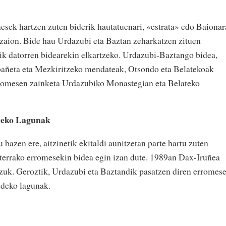
esek hartzen zuten biderik hautatuenari, «estrata» edo Baionar
zaion. Bide hau Urdazubi eta Baztan zeharkatzen zituen
tik datorren bidearekin elkartzeko. Urdazubi-Baztango bidea,
bañeta eta Mezkiritzeko mendateak, Otsondo eta Belatekoak
rromesen zainketa Urdazubiko Monastegian eta Belateko
deko Lagunak
 bazen ere, aitzinetik ekitaldi aunitzetan parte hartu zuten
aterrako erromesekin bidea egin izan dute. 1989an Dax-Iruñea
atzuk. Geroztik, Urdazubi eta Baztandik pasatzen diren erromese
ideko lagunak.