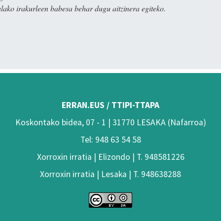
alako irakurleen babesa behar dugu aitzinera egiteko.
ERRAN.EUS / TTIPI-TTAPA
Koskontako bidea, 07 - 1 | 31770 LESAKA (Nafarroa)
Tel: 948 63 54 58
Xorroxin irratia | Elizondo | T. 948581226
Xorroxin irratia | Lesaka | T. 948638288