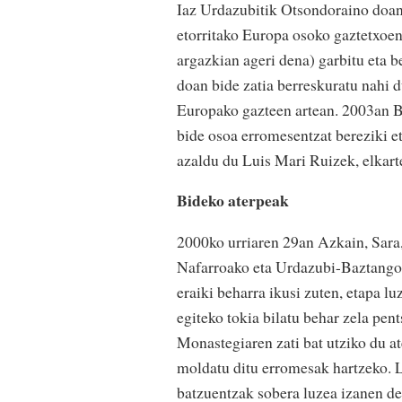
Iaz Urdazubitik Otsondoraino doan
etorritako Europa osoko gaztetxoen
argazkian ageri dena) garbitu eta b
doan bide zatia berreskuratu nahi d
Europako gazteen artean. 2003an Be
bide osoa erromesentzat bereziki et
azaldu du Luis Mari Ruizek, elkart
Bideko aterpeak
2000ko urriaren 29an Azkain, Sara,
Nafarroako eta Urdazubi-Baztango 
eraiki beharra ikusi zuten, etapa 
egiteko tokia bilatu behar zela pe
Monastegiaren zati bat utziko du at
moldatu ditu erromesak hartzeko. 
batzuentzak sobera luzea izanen de