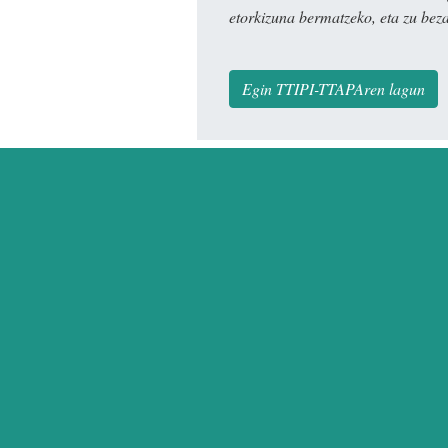
etorkizuna bermatzeko, eta zu bez
Egin TTIPI-TTAPAren lagun