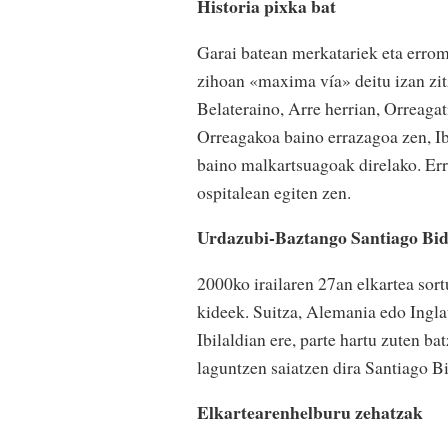
Historia pixka bat
Garai batean merkatariek eta errom
zihoan «maxima vía» deitu izan zit
Belateraino, Arre herrian, Orreaga
Orreagakoa baino errazagoa zen, I
baino malkartsuagoak direlako. E
ospitalean egiten zen.
Urdazubi-Baztango Santiago Bi
2000ko irailaren 27an elkartea sortu
kideek. Suitza, Alemania edo Ingl
Ibilaldian ere, parte hartu zuten b
laguntzen saiatzen dira Santiago B
Elkartearenhelburu zehatzak