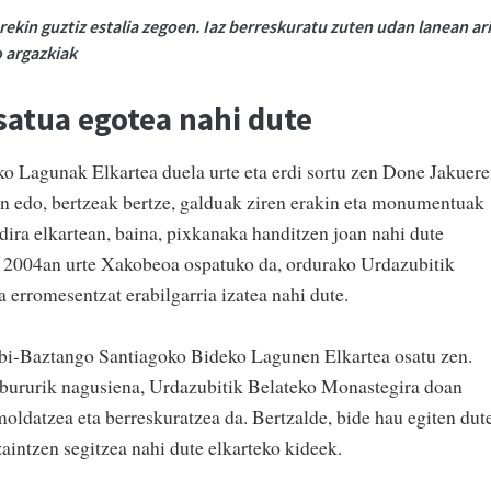
ekin guztiz estalia zegoen. Iaz berreskuratu zuten udan lanean ar
o argazkiak
satua egotea nahi dute
 Lagunak Elkartea duela urte eta erdi sortu zen Done Jakuer
n edo, bertzeak bertze, galduak ziren erakin eta monumentuak
dira elkartean, baina, pixkanaka handitzen joan nahi dute
o. 2004an urte Xakobeoa ospatuko da, ordurako Urdazubitik
 erromesentzat erabilgarria izatea nahi dute.
ubi-Baztango Santiagoko Bideko Lagunen Elkartea osatu zen.
elbururik nagusiena, Urdazubitik Belateko Monastegira doan
oldatzea eta berreskuratzea da. Bertzalde, bide hau egiten dut
aintzen segitzea nahi dute elkarteko kideek.