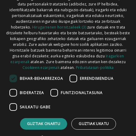
Xorroxin irratia | Lesaka | T. 948638288
datu pertsonalak tratatzeko (adibidez, zure IP helbidea,
identifikatzaile bakarrak eta nabigazio-datuak), iragarki eta eduki
pertsonalizatuak eskaintzeko, iragarkiak eta edukia neurtzeko,
audientziaren inguruko ikuspegiak lortzeko eta zerbitzuak
hobetzeko.
Hirugarrenen hornitzaileek (3)
zure datuak ere trata
ditzakete helburu hauetarako eta beste batzuetarako, besteak beste
Codesyntaxek garatua
kokapen geografiko zehatzeko datuak eta gailuaren ezaugarriak
erabiliz. Zure aukerak webgune honi soilik aplikatzen zaizkio.
Hornitzaile batzuek baimena beharrean interes legitimoa oinarri
gisa erabil dezakete; aurka egiteko eskubidea duzu
Iragarkien
ezarpenak
atalean. Zure baimena edozein unetan ken dezakezu
Cookieen ezarpenak
atalean.
Pribatutasun-politika
HONI BURUZ
LEGE OHARRA
PUBLIZITATEA
BEHAR-BEHARREZKOA
ERRENDIMENDUA
ARAUAK
HARREMANETARAKO
RSS
BIDERATZEA
FUNTZIONALTASUNA
SAILKATU GABE
GUZTIAK ONARTU
GUZTIAK UKATU