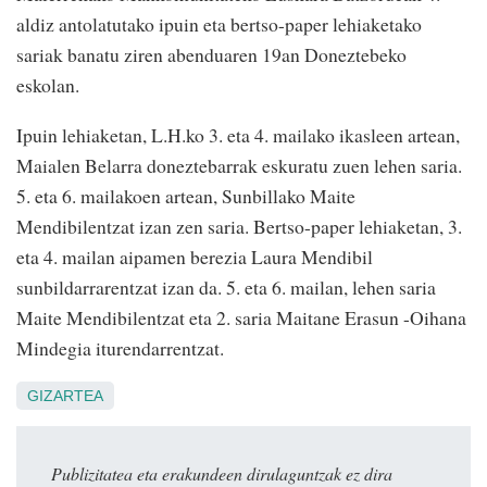
aldiz antolatutako ipuin eta bertso-paper lehiaketako
sariak banatu ziren abenduaren 19an Doneztebeko
eskolan.
Ipuin lehiaketan, L.H.ko 3. eta 4. mailako ikasleen artean,
Maialen Belarra doneztebarrak eskuratu zuen lehen saria.
5. eta 6. mailakoen artean, Sunbillako Maite
Mendibilentzat izan zen saria. Bertso-paper lehiaketan, 3.
eta 4. mailan aipamen berezia Laura Mendibil
sunbildarrarentzat izan da. 5. eta 6. mailan, lehen saria
Maite Mendibilentzat eta 2. saria Maitane Erasun -Oihana
Mindegia iturendarrentzat.
GIZARTEA
Publizitatea eta erakundeen dirulaguntzak ez dira