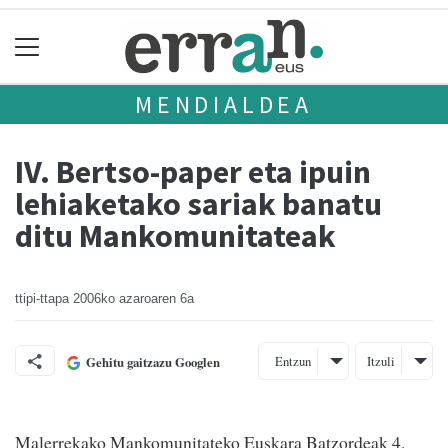
MENDIALDEA
IV. Bertso-paper eta ipuin
lehiaketako sariak banatu
ditu Mankomunitateak
ttipi-ttapa
2006ko azaroaren 6a
Entzun
Itzuli
Gehitu gaitzazu Googlen
Malerrekako Mankomunitateko Euskara Batzordeak 4.