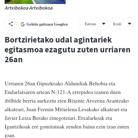
Artxibokoa Artxibokoa
Entzun
Itzuli
Gehitu gaitzazu Googlen
Bortzirietako udal agintariek
egitasmoa ezagutu zuten urriaren
26an
Urriaren 26an Gipuzkoako Aldundiak Behobia eta
Endarlatsaren artean N-121-A errepidea izanen duen
ibilbide berria aurkeztu zien Bixente Arozena Arantzako
alkateari, Juan Fermin Mitxelena Lesakako alkateari eta
Javier Leiza Berako zinegotziari. Etxalarkoak eta
Igantzikoak ere gomitatuak zeuden baina ezin izan zuten
joan.