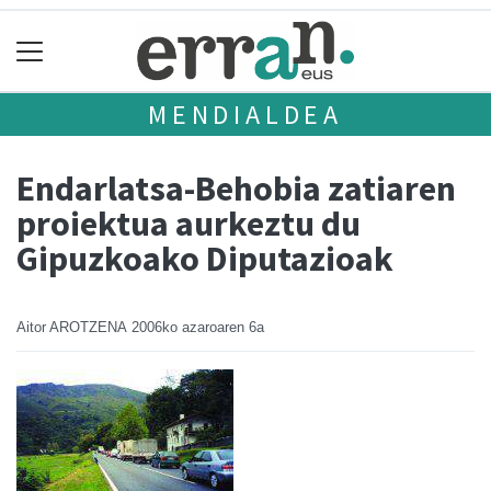
MENDIALDEA
Endarlatsa-Behobia zatiaren
proiektua aurkeztu du
Gipuzkoako Diputazioak
Aitor AROTZENA
2006ko azaroaren 6a