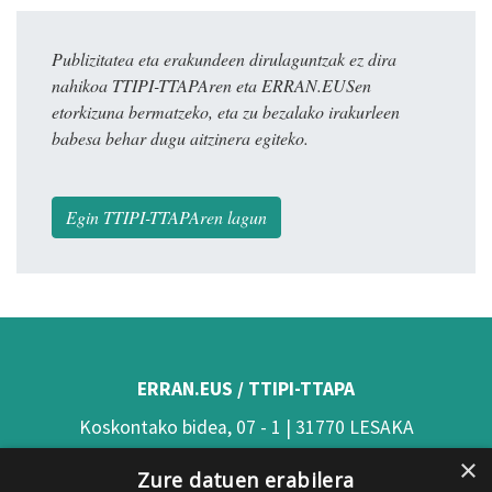
Publizitatea eta erakundeen dirulaguntzak ez dira
nahikoa TTIPI-TTAPAren eta ERRAN.EUSen
etorkizuna bermatzeko, eta zu bezalako irakurleen
babesa behar dugu aitzinera egiteko.
Egin TTIPI-TTAPAren lagun
ERRAN.EUS / TTIPI-TTAPA
Koskontako bidea, 07 - 1 | 31770 LESAKA
×
(Nafarroa)
Zure datuen erabilera