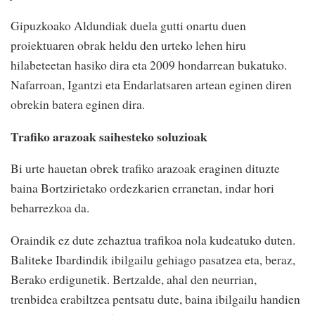
Gipuzkoako Aldundiak duela gutti onartu duen
proiektuaren obrak heldu den urteko lehen hiru
hilabeteetan hasiko dira eta 2009 hondarrean bukatuko.
Nafarroan, Igantzi eta Endarlatsaren artean eginen diren
obrekin batera eginen dira.
Trafiko arazoak saihesteko soluzioak
Bi urte hauetan obrek trafiko arazoak eraginen dituzte
baina Bortzirietako ordezkarien erranetan, indar hori
beharrezkoa da.
Oraindik ez dute zehaztua trafikoa nola kudeatuko duten.
Baliteke Ibardindik ibilgailu gehiago pasatzea eta, beraz,
Berako erdigunetik. Bertzalde, ahal den neurrian,
trenbidea erabiltzea pentsatu dute, baina ibilgailu handien