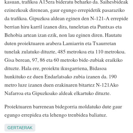
kasuan, trafikoa A15era bideratu beharko da. Saihesbideak
ezinezkoak direnean, gaur egungo errepidetik pasaraziko
da trafikoa. Gipuzkoa aldean eginen den N-121-A errepide
berrian hiru karril izanen dira, tuneletan eta Puntxas eta
Behobia artean izan ezik, non lau eginen diren. Hautatu
duten proiektuaren arabera Lamiarrin eta Txaurretan
tunelak zulatuko dituzte, 485 metrokoa eta 110 metrokoa.
Gisa berean, 97, 86 eta 60 metroko bide-zubiak eraikiko
dituzte. Hala ere, proiektu ikusgarriena, Bidasoa
hunkituko ez duen Endarlatsako zubia izanen da. 190
metro luze izanen duen erakinaren bitartez N-121Ako
Nafarroa eta Gipuzkoako aldeak elkartuko dituzte.
Proiektuaren barrenean bidegorria moldatuko dute gaur
egungo errepidea eta lehengo trenbidea baliatuz.
GERTAERAK