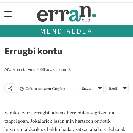
MENDIALDEA
Errugbi kontu
Aña Mari eta Fred
2006ko azaroaren 2a
Entzun
Itzuli
Gehitu gaitzazu Googlen
Sarako Izarra errugbi taldeak bere bidea segitzen du
txapelgoan. Jokalariek jasan min hartzeen ondotik
bigarren talderik ez baldin bada osatzen ahal ere, lehenak