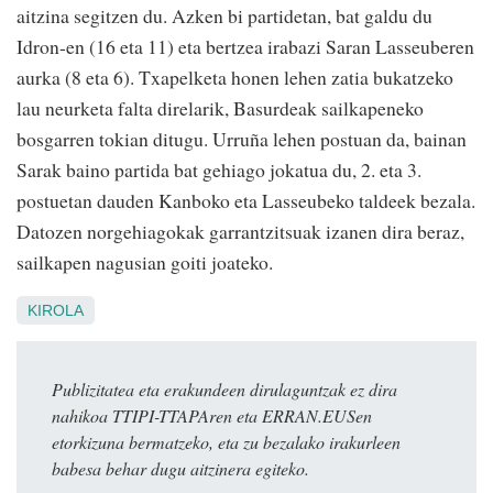
aitzina segitzen du. Azken bi partidetan, bat galdu du
Idron-en (16 eta 11) eta bertzea irabazi Saran Lasseuberen
aurka (8 eta 6). Txapelketa honen lehen zatia bukatzeko
lau neurketa falta direlarik, Basurdeak sailkapeneko
bosgarren tokian ditugu. Urruña lehen postuan da, bainan
Sarak baino partida bat gehiago jokatua du, 2. eta 3.
postuetan dauden Kanboko eta Lasseubeko taldeek bezala.
Datozen norgehiagokak garrantzitsuak izanen dira beraz,
sailkapen nagusian goiti joateko.
KIROLA
Publizitatea eta erakundeen dirulaguntzak ez dira
nahikoa TTIPI-TTAPAren eta ERRAN.EUSen
etorkizuna bermatzeko, eta zu bezalako irakurleen
babesa behar dugu aitzinera egiteko.