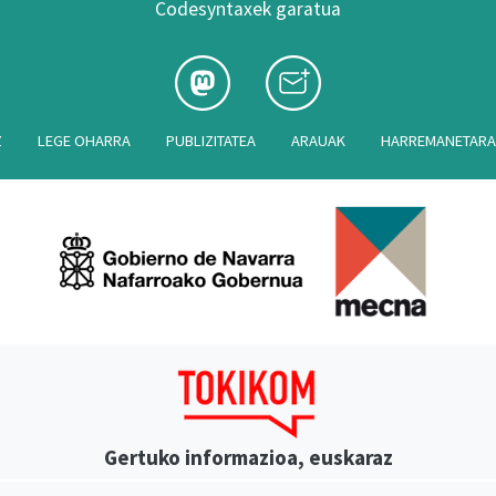
Codesyntaxek garatua
Z
LEGE OHARRA
PUBLIZITATEA
ARAUAK
HARREMANETAR
Gertuko informazioa, euskaraz