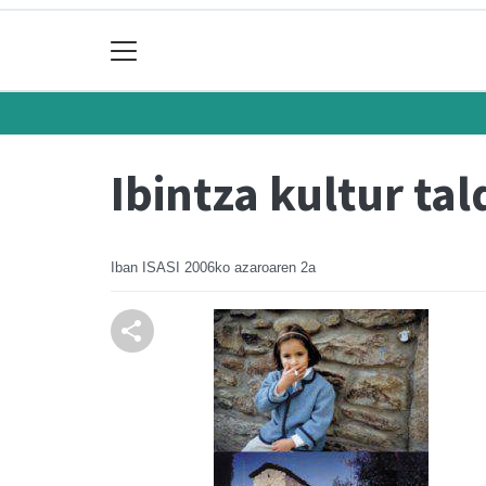
Ibintza kultur tal
Iban ISASI
2006ko azaroaren 2a