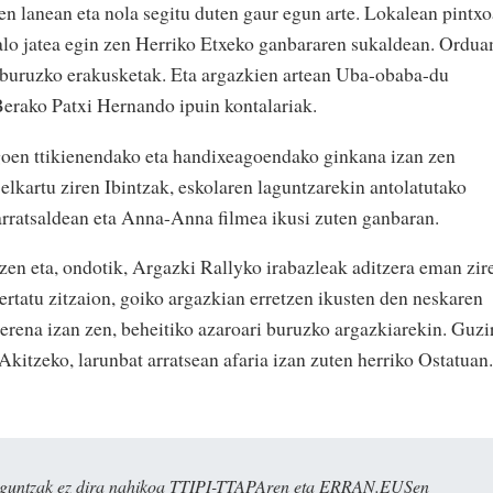
iren lanean eta nola segitu duten gaur egun arte. Lokalean pintx
talo jatea egin zen Herriko Etxeko ganbararen sukaldean. Ordua
i buruzko erakusketak. Eta argazkien artean Uba-obaba-du
Berako Patxi Hernando ipuin kontalariak.
goen ttikienendako eta handixeagoendako ginkana izan zen
elkartu ziren Ibintzak, eskolaren laguntzarekin antolatutako
arratsaldean eta Anna-Anna filmea ikusi zuten ganbaran.
zen eta, ondotik, Argazki Rallyko irabazleak aditzera eman zir
rtatu zitzaion, goiko argazkian erretzen ikusten den neskaren
erena izan zen, beheitiko azaroari buruzko argazkiarekin. Guzi
 Akitzeko, larunbat arratsean afaria izan zuten herriko Ostatuan.
ulaguntzak ez dira nahikoa TTIPI-TTAPAren eta ERRAN.EUSen