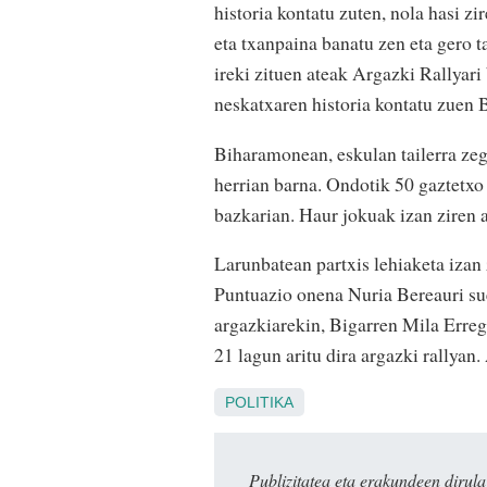
historia kontatu zuten, nola hasi z
eta txanpaina banatu zen eta gero 
ireki zituen ateak Argazki Rallyar
neskatxaren historia kontatu zuen 
Biharamonean, eskulan tailerra ze
herrian barna. Ondotik 50 gaztetxo 
bazkarian. Haur jokuak izan ziren 
Larunbatean partxis lehiaketa izan 
Puntuazio onena Nuria Bereauri sue
argazkiarekin, Bigarren Mila Erreg
21 lagun aritu dira argazki rallyan.
POLITIKA
Publizitatea eta erakundeen dir