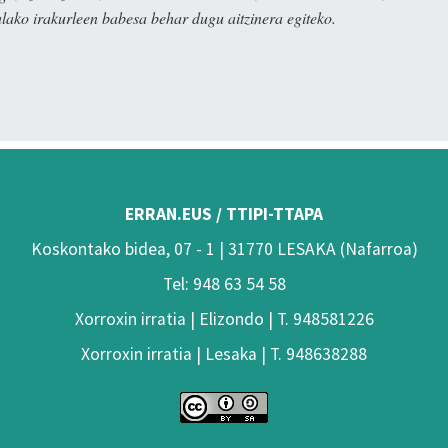
alako irakurleen babesa behar dugu aitzinera egiteko.
ERRAN.EUS / TTIPI-TTAPA
Koskontako bidea, 07 - 1 | 31770 LESAKA (Nafarroa)
Tel: 948 63 54 58
Xorroxin irratia | Elizondo | T. 948581226
Xorroxin irratia | Lesaka | T. 948638288