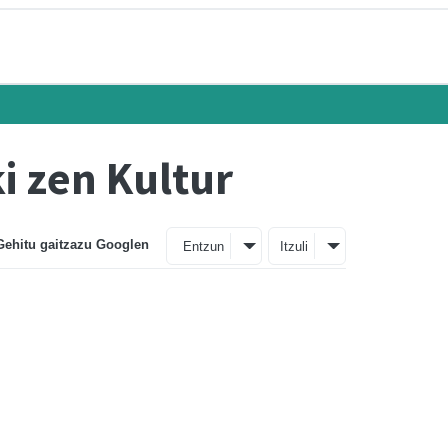
ki zen Kultur
Gehitu gaitzazu Googlen
Entzun
Itzuli