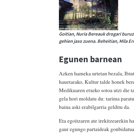
Goitian, Nuria Bereauk drogari buruz
gehien jaso zuena. Beheitian, Mila E
Egunen barnean
Azken hameka urtetan bezala, Ibin
hauetarako, Kultur talde honek ber
Medikuaren etxeko sotoa utzi die ta
gela hori moldatu du: tarima parat
baina aski erabilgarria gelditu da.
Eta egoitzaren ate irekitzearekin h
gaur egungo partaideak gonbidatuak 