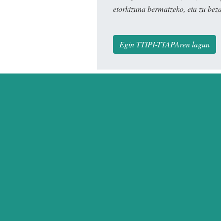
etorkizuna bermatzeko, eta zu bez
Egin TTIPI-TTAPAren lagun