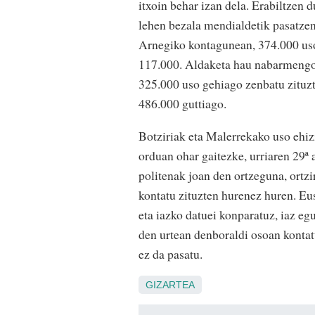
itxoin behar izan dela. Erabiltzen
lehen bezala mendialdetik pasatzen 
Arnegiko kontagunean, 374.000 uso
117.000. Aldaketa hau nabarmengoa
325.000 uso gehiago zenbatu zituz
486.000 guttiago.
Botziriak eta Malerrekako uso ehizi
orduan ohar gaitezke, urriaren 29ª 
politenak joan den ortzeguna, ortzi
kontatu zituzten hurenez huren. Eu
eta iazko datuei konparatuz, iaz e
den urtean denboraldi osoan kontat
ez da pasatu.
GIZARTEA