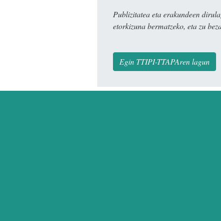
Publizitatea eta erakundeen dir
etorkizuna bermatzeko, eta zu bez
Egin TTIPI-TTAPAren lagun