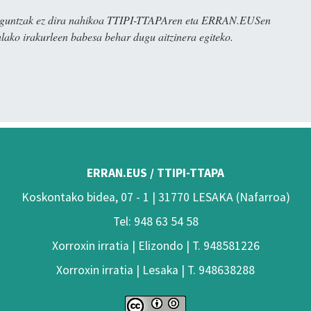
ulaguntzak ez dira nahikoa TTIPI-TTAPAren eta ERRAN.EUSen
alako irakurleen babesa behar dugu aitzinera egiteko.
ERRAN.EUS / TTIPI-TTAPA
Koskontako bidea, 07 - 1 | 31770 LESAKA (Nafarroa)
Tel: 948 63 54 58
Xorroxin irratia | Elizondo | T. 948581226
Xorroxin irratia | Lesaka | T. 948638288