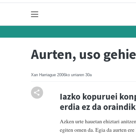
Aurten, uso gehi
Xan Harriague
2006ko urriaren 30a
Iazko kopuruei kon
erdia ez da oraindi
Azken urte hauetan ehiztari anitze
egiten omen da. Egia da aurten ere 