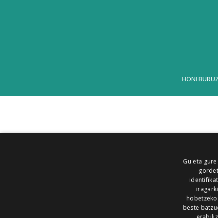
HONI BURU
Gu eta gure
gordet
identifika
iragark
hobetzeko
beste batzu
erabili