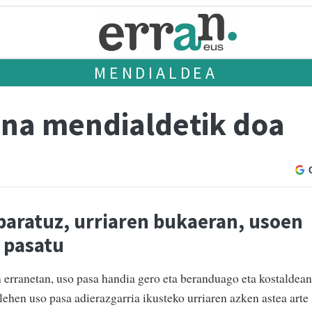
MENDIALDEA
ena mendialdetik doa
paratuz, urriaren bukaeran, usoen
k pasatu
n erranetan, uso pasa handia gero eta beranduago eta kostaldean
lehen uso pasa adierazgarria ikusteko urriaren azken astea arte