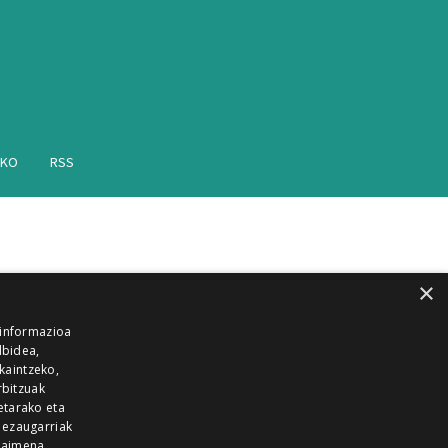
AKO
RSS
×
 informazioa
lbidea,
skaintzeko,
rbitzuak
etarako eta
 ezaugarriak
 baimena