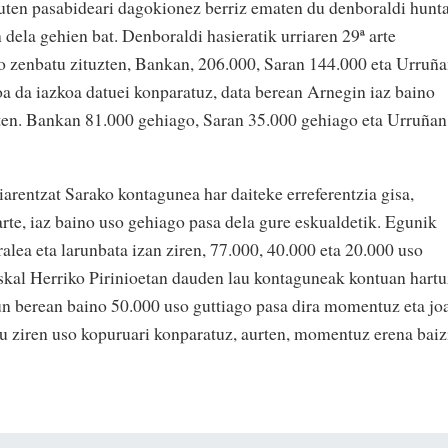
 duten pasabideari dagokionez berriz ematen du denboraldi hunt
dela gehien bat. Denboraldi hasieratik urriaren 29ª arte
 zenbatu zituzten, Bankan, 206.000, Saran 144.000 eta Urruñ
 da iazkoa datuei konparatuz, data berean Arnegin iaz baino
ten. Bankan 81.000 gehiago, Saran 35.000 gehiago eta Urruñan
arentzat Sarako kontagunea har daiteke erreferentzia gisa,
arte, iaz baino uso gehiago pasa dela gure eskualdetik. Egunik
ralea eta larunbata izan ziren, 77.000, 40.000 eta 20.000 uso
skal Herriko Pirinioetan dauden lau kontaguneak kontuan hartu
gun berean baino 50.000 uso guttiago pasa dira momentuz eta jo
u ziren uso kopuruari konparatuz, aurten, momentuz erena baiz