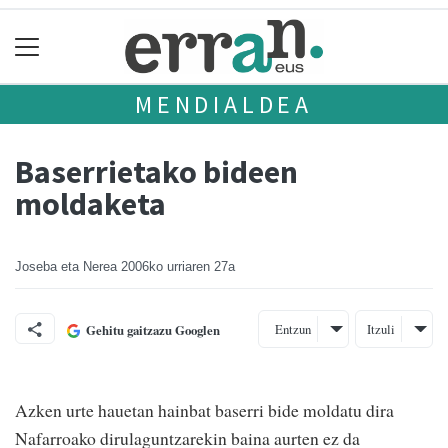
MENDIALDEA
Baserrietako bideen
moldaketa
Joseba eta Nerea
2006ko urriaren 27a
Entzun
Itzuli
Gehitu gaitzazu Googlen
Azken urte hauetan hainbat baserri bide moldatu dira
Nafarroako dirulaguntzarekin baina aurten ez da