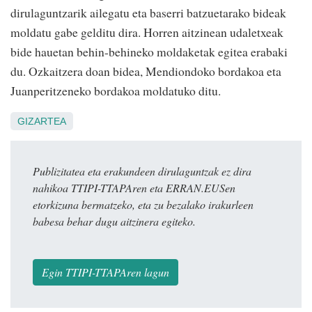
dirulaguntzarik ailegatu eta baserri batzuetarako bideak
moldatu gabe gelditu dira. Horren aitzinean udaletxeak
bide hauetan behin-behineko moldaketak egitea erabaki
du. Ozkaitzera doan bidea, Mendiondoko bordakoa eta
Juanperitzeneko bordakoa moldatuko ditu.
GIZARTEA
Publizitatea eta erakundeen dirulaguntzak ez dira
nahikoa TTIPI-TTAPAren eta ERRAN.EUSen
etorkizuna bermatzeko, eta zu bezalako irakurleen
babesa behar dugu aitzinera egiteko.
Egin TTIPI-TTAPAren lagun