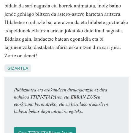
bidaia da sari nagusia eta horrek animatuta, inoiz baino
jende gehiago biltzen da astero-astero kartetan aritzera.
Hilabetero irabazle bat ateratzen da eta hilabete guztietako
txapeldunek elkarren artean jokatuko dute final nagusia.
Bidaiaz gain, landaetxe batean egonaldia eta bi
lagunentzako dastaketa-afaria eskaintzen dira sari gisa.
Zorte on denei!
GIZARTEA
Publizitatea eta erakundeen dirulaguntzak ez dira
nahikoa TTIPI-TTAPAren eta ERRAN.EUSen
etorkizuna bermatzeko, eta zu bezalako irakurleen
babesa behar dugu aitzinera egiteko.
Egin TTIPI-TTAPAren lagun