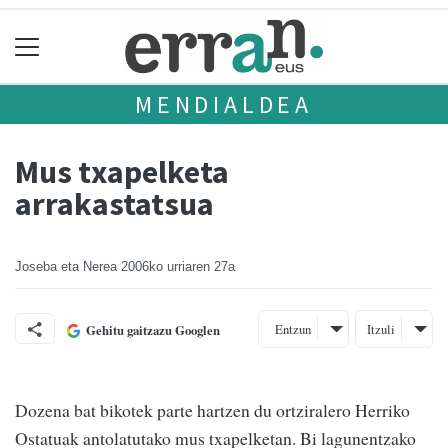
MENDIALDEA
Mus txapelketa
arrakastatsua
Joseba eta Nerea
2006ko urriaren 27a
Entzun
Itzuli
Gehitu gaitzazu Googlen
Dozena bat bikotek parte hartzen du ortziralero Herriko
Ostatuak antolatutako mus txapelketan. Bi lagunentzako