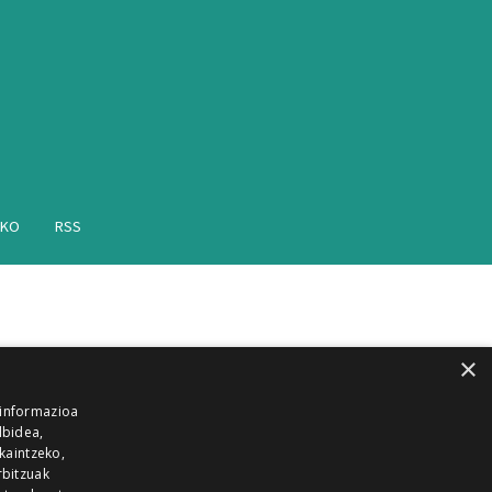
AKO
RSS
×
 informazioa
lbidea,
skaintzeko,
rbitzuak