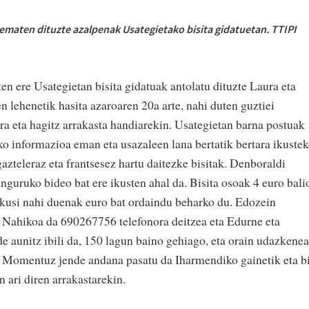
ematen dituzte azalpenak Usategietako bisita gidatuetan. TTIPI
en ere Usategietan bisita gidatuak antolatu dituzte Laura eta
 lehenetik hasita azaroaren 20a arte, nahi duten guztiei
ira eta hagitz arrakasta handiarekin. Usategietan barna postuak
ko informazioa eman eta usazaleen lana bertatik bertara ikuste
azteleraz eta frantsesez hartu daitezke bisitak. Denboraldi
nguruko bideo bat ere ikusten ahal da. Bisita osoak 4 euro bali
ikusi nahi duenak euro bat ordaindu beharko du. Edozein
k. Nahikoa da 690267756 telefonora deitzea eta Edurne eta
e aunitz ibili da, 150 lagun baino gehiago, eta orain udazkene
. Momentuz jende andana pasatu da Iharmendiko gainetik eta b
n ari diren arrakastarekin.