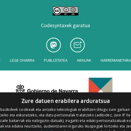
Codesyntaxek garatua
Z
LEGE OHARRA
PUBLIZITATEA
ARAUAK
HARREMANETAR
Zure datuen erabilera arduratsua
 bazkideek cookieak eta antzeko teknologiak erabiltzen ditugu zure gailuan
zeko eta eskuratzeko, eta datu pertsonalak tratatzeko (adibidez, zure IP he
tzaile bakarrak eta nabigazio-datuak), iragarki eta eduki pertsonalizatuak e
iak eta edukia neurtzeko, audientziaren inguruko ikuspegiak lortzeko eta ze