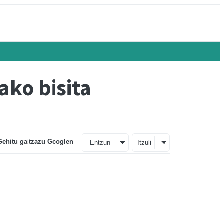
tako bisita
Gehitu gaitzazu Googlen
Entzun
Itzuli