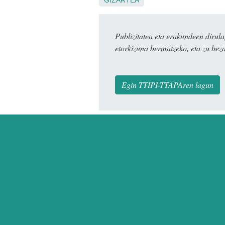
Publizitatea eta erakundeen dir
etorkizuna bermatzeko, eta zu bez
Egin TTIPI-TTAPAren lagun