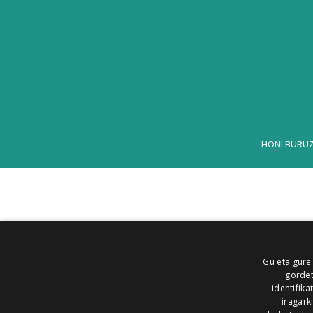
HONI BURU
Gu eta gure
gordet
identifika
iragark