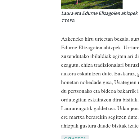
Laura eta Edurne Elizagoien ahizpek 
TTAPA
Azkeneko hiru urteetan bezala, aurt
Edurne Elizagoien ahizpek. Urriaren
zuzendutako ibilaldiak egiten ari d
ezagutu, ehiza tradizionalari buruz
aukera eskaintzen dute. Euskaraz, g
honetan nobedade gisa, Usategien i
du pertsonako eta bideoa bakarrik 
ordutegitan eskaintzen dira bisita
Laurarengatik galdetzea. Udan jend
ere martxa berarekin segitzen dute
ahizpak gustura daude bisitak izate
GIZARTEA