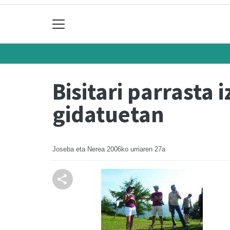
Bisitari parrasta 
gidatuetan
Joseba eta Nerea
2006ko urriaren 27a