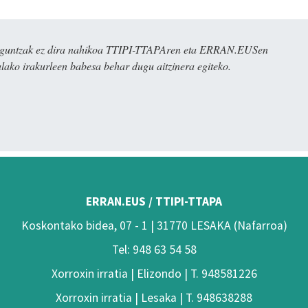
ulaguntzak ez dira nahikoa TTIPI-TTAPAren eta ERRAN.EUSen
alako irakurleen babesa behar dugu aitzinera egiteko.
ERRAN.EUS / TTIPI-TTAPA
Koskontako bidea, 07 - 1 | 31770 LESAKA (Nafarroa)
Tel: 948 63 54 58
Xorroxin irratia | Elizondo | T. 948581226
Xorroxin irratia | Lesaka | T. 948638288