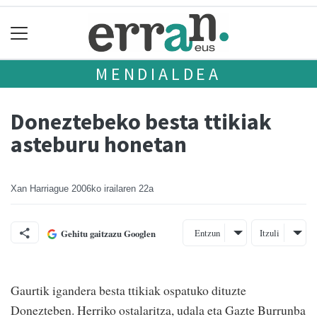
MENDIALDEA
Doneztebeko besta ttikiak
asteburu honetan
Xan Harriague
2006ko irailaren 22a
Entzun
Itzuli
Gehitu gaitzazu Googlen
Gaurtik igandera besta ttikiak ospatuko dituzte
Donezteben. Herriko ostalaritza, udala eta Gazte Burrunba