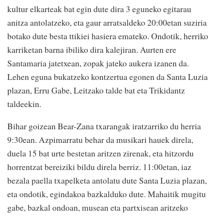
kultur elkarteak bat egin dute dira 3 eguneko egitarau
anitza antolatzeko, eta gaur arratsaldeko 20:00etan suziria
botako dute besta ttikiei hasiera emateko. Ondotik, herriko
karriketan barna ibiliko dira kalejiran. Aurten ere
Santamaria jatetxean, zopak jateko aukera izanen da.
Lehen eguna bukatzeko kontzertua egonen da Santa Luzia
plazan, Erru Gabe, Leitzako talde bat eta Trikidantz
taldeekin.
Bihar goizean Bear-Zana txarangak iratzarriko du herria
9:30ean. Azpimarratu behar da musikari hauek direla,
duela 15 bat urte bestetan aritzen zirenak, eta hitzordu
horrentzat bereiziki bildu direla berriz. 11:00etan, iaz
bezala paella txapelketa antolatu dute Santa Luzia plazan,
eta ondotik, egindakoa bazkalduko dute. Mahaitik mugitu
gabe, bazkal ondoan, musean eta partxisean aritzeko