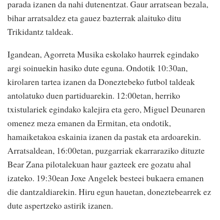
parada izanen da nahi dutenentzat. Gaur arratsean bezala,
bihar arratsaldez eta gauez bazterrak alaituko ditu
Trikidantz taldeak.
Igandean, Agorreta Musika eskolako haurrek egindako
argi soinuekin hasiko dute eguna. Ondotik 10:30an,
kirolaren tartea izanen da Doneztebeko futbol taldeak
antolatuko duen partiduarekin. 12:00etan, herriko
txistulariek egindako kalejira eta gero, Miguel Deunaren
omenez meza emanen da Ermitan, eta ondotik,
hamaiketakoa eskainia izanen da pastak eta ardoarekin.
Arratsaldean, 16:00etan, puzgarriak ekarraraziko dituzte
Bear Zana pilotalekuan haur gazteek ere gozatu ahal
izateko. 19:30ean Joxe Angelek besteei bukaera emanen
die dantzaldiarekin. Hiru egun hauetan, doneztebearrek ez
dute aspertzeko astirik izanen.