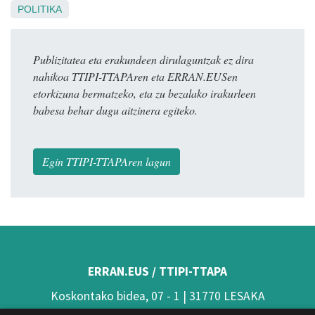
POLITIKA
Publizitatea eta erakundeen dirulaguntzak ez dira
nahikoa TTIPI-TTAPAren eta ERRAN.EUSen
etorkizuna bermatzeko, eta zu bezalako irakurleen
babesa behar dugu aitzinera egiteko.
Egin TTIPI-TTAPAren lagun
ERRAN.EUS / TTIPI-TTAPA
Koskontako bidea, 07 - 1 | 31770 LESAKA