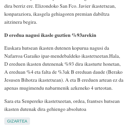
dira berriz ere. Elizondoko San Fco. Javier ikastetxean,
konparaziora, ikasgela gehiagoren premian dabiltza
aitzinera begira.
D eredua nagusi ikasle guztien %93arekin
Euskara hutsean ikasten dutenen kopurua nagusi da
Nafarroa Garaiko ipar-mendebaldeko ikastetxeetan.Hala,
D ereduen ikasten dutenenak %93 dira ikasturte honetan,
A ereduan %4 eta falta de %3ak B ereduan daude (Berako
Jesusen Bihotza ikastetxean). A eta B ereduen artean ez da
apenas mugimendu nabarmenik azkeneko 4 urteotan.
Sara eta Senpereko ikastetxeetan, ordea, frantses hutsean
ikasten dutenak dira gehiengo absolutoa
GIZARTEA