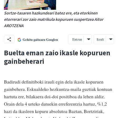
Sortze-tasaren hazkundeari batez ere, eta etorkinen
etorrerari zor zaio matrikula kopuruen suspertzea Aitor
AROTZENA
Entzun
Itzuli
Gehitu gaitzazu Googlen
Buelta eman zaio ikasle kopuruen
gainbeherari
Badirudi definitiboki irauli egin dela ikasle kopuruen
gainbehera. Eskualdeko hezkuntza-maila guztiak kontuan
hartuta ere, bilakaera doi-doi positiboa da lehen aldiz.
Orain dela 4 urteko datuekin erreferentzia hartuz, %1,2
hazi da ikasleen kopuru absolutoa Baztan, Bortziriak,