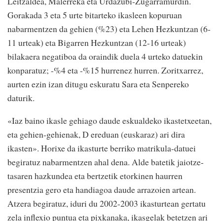
Leitzaldea, Malerreka eta Urdazubi-Zugarramurdin.
Gorakada 3 eta 5 urte bitarteko ikasleen kopuruan
nabarmentzen da gehien (%23) eta Lehen Hezkuntzan (6-
11 urteak) eta Bigarren Hezkuntzan (12-16 urteak)
bilakaera negatiboa da oraindik duela 4 urteko datuekin
konparatuz; -%4 eta -%15 hurrenez hurren. Zoritxarrez,
aurten ezin izan ditugu eskuratu Sara eta Senpereko
daturik.
«Iaz baino ikasle gehiago daude eskualdeko ikastetxeetan,
eta gehien-gehienak, D ereduan (euskaraz) ari dira
ikasten». Horixe da ikasturte berriko matrikula-datuei
begiratuz nabarmentzen ahal dena. Alde batetik jaiotze-
tasaren hazkundea eta bertzetik etorkinen haurren
presentzia gero eta handiagoa daude arrazoien artean.
Atzera begiratuz, iduri du 2002-2003 ikasturtean gertatu
zela inflexio puntua eta pixkanaka, ikasgelak betetzen ari