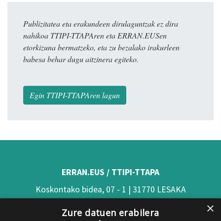
Publizitatea eta erakundeen dirulaguntzak ez dira
nahikoa TTIPI-TTAPAren eta ERRAN.EUSen
etorkizuna bermatzeko, eta zu bezalako irakurleen
babesa behar dugu aitzinera egiteko.
Egin TTIPI-TTAPAren lagun
ERRAN.EUS / TTIPI-TTAPA
Koskontako bidea, 07 - 1 | 31770 LESAKA
×
(Nafarroa)
Zure datuen erabilera