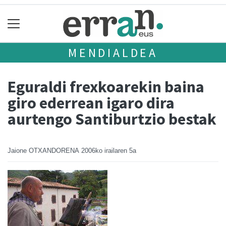
MENDIALDEA
Eguraldi frexkoarekin baina
giro ederrean igaro dira
aurtengo Santiburtzio bestak
Jaione OTXANDORENA
2006ko irailaren 5a