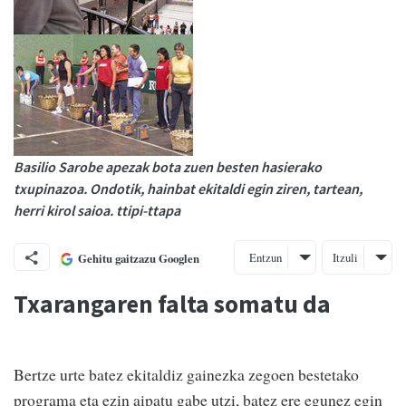
Basilio Sarobe apezak bota zuen besten hasierako
txupinazoa. Ondotik, hainbat ekitaldi egin ziren, tartean,
herri kirol saioa. ttipi-ttapa
Entzun
Itzuli
Gehitu gaitzazu Googlen
Txarangaren falta somatu da
Bertze urte batez ekitaldiz gainezka zegoen bestetako
programa eta ezin aipatu gabe utzi, batez ere egunez egin