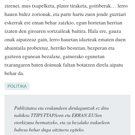
zirenei, mus txapelketa, plater tiraketa, goitiberak… lerro
hauen bidez zorionak, eta parte hartu zuen jende guztiari
eskerrak ere eman behar zaizkio, egun horietan herrian
izaten den giroaren sortzaileak baitira. Hala ere, gauza
onak aipatzeaz gain, lerro hauetan idazteak ematen duen
abaintaila probextuz, herriko bestetan, bezperan eta
gazteen egunean bezalaxe, gainerako egunetan
txarangaren baten doinuak faltan botatzen direla aipatu
behar da.
POLITIKA
Publizitatea eta erakundeen dirulaguntzak ez dira
nahikoa TTIPI-TTAPAren eta ERRAN.EUSen
etorkizuna bermatzeko, eta zu bezalako irakurleen
babesa behar dugu aitzinera egiteko.