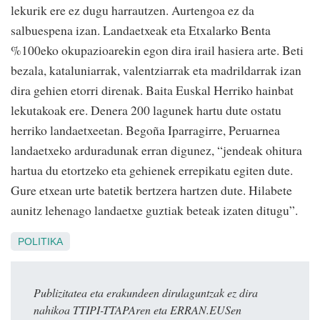
lekurik ere ez dugu harrautzen. Aurtengoa ez da
salbuespena izan. Landaetxeak eta Etxalarko Benta
%100eko okupazioarekin egon dira irail hasiera arte. Beti
bezala, kataluniarrak, valentziarrak eta madrildarrak izan
dira gehien etorri direnak. Baita Euskal Herriko hainbat
lekutakoak ere. Denera 200 lagunek hartu dute ostatu
herriko landaetxeetan. Begoña Iparragirre, Peruarnea
landaetxeko arduradunak erran digunez, “jendeak ohitura
hartua du etortzeko eta gehienek errepikatu egiten dute.
Gure etxean urte batetik bertzera hartzen dute. Hilabete
aunitz lehenago landaetxe guztiak beteak izaten ditugu”.
POLITIKA
Publizitatea eta erakundeen dirulaguntzak ez dira
nahikoa TTIPI-TTAPAren eta ERRAN.EUSen