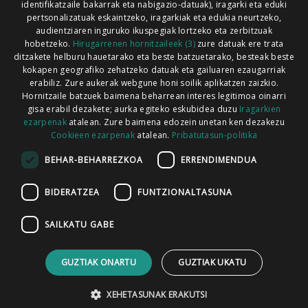
identifikatzaile bakarrak eta nabigazio-datuak), iragarki eta eduki
pertsonalizatuak eskaintzeko, iragarkiak eta edukia neurtzeko,
audientziaren inguruko ikuspegiak lortzeko eta zerbitzuak
hobetzeko.
Hirugarrenen hornitzaileek (3)
zure datuak ere trata
ditzakete helburu hauetarako eta beste batzuetarako, besteak beste
Codesyntaxek garatua
kokapen geografiko zehatzeko datuak eta gailuaren ezaugarriak
erabiliz. Zure aukerak webgune honi soilik aplikatzen zaizkio.
Hornitzaile batzuek baimena beharrean interes legitimoa oinarri
gisa erabil dezakete; aurka egiteko eskubidea duzu
Iragarkien
ezarpenak
atalean. Zure baimena edozein unetan ken dezakezu
Cookieen ezarpenak
atalean.
Pribatutasun-politika
HONI BURUZ
LEGE OHARRA
PUBLIZITATEA
BEHAR-BEHARREZKOA
ERRENDIMENDUA
ARAUAK
HARREMANETARAKO
RSS
BIDERATZEA
FUNTZIONALTASUNA
SAILKATU GABE
GUZTIAK ONARTU
GUZTIAK UKATU
XEHETASUNAK ERAKUTSI