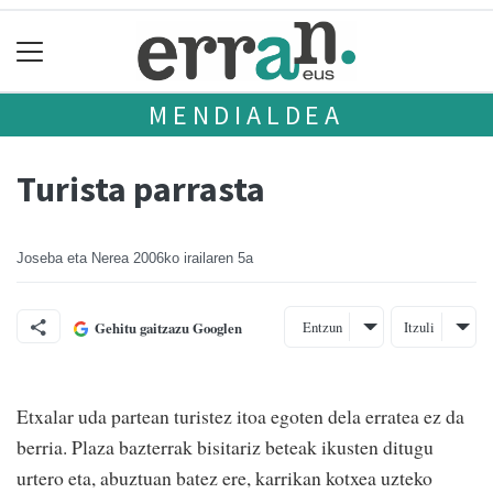
MENDIALDEA
Turista parrasta
Joseba eta Nerea
2006ko irailaren 5a
Entzun
Itzuli
Gehitu gaitzazu Googlen
Etxalar uda partean turistez itoa egoten dela erratea ez da
berria. Plaza bazterrak bisitariz beteak ikusten ditugu
urtero eta, abuztuan batez ere, karrikan kotxea uzteko