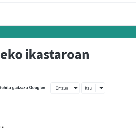
zeko ikastaroan
Gehitu gaitzazu Googlen
Entzun
Itzuli
ira