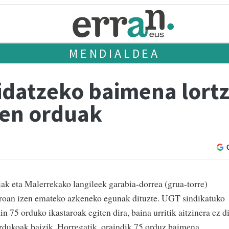
MENDIALDEA
idatzeko baimena lort
ken orduak
iak eta Malerrekako langileek garabia-dorrea (grua-torre)
taroan izen emateko azkeneko egunak dituzte. UGT sindikatuko
n 75 orduko ikastaroak egiten dira, baina urritik aitzinera ez d
rdukoak baizik. Horregatik, oraindik 75 orduz baimena