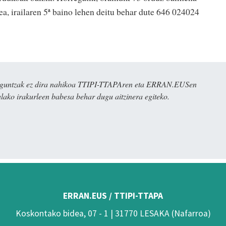
tea, irailaren 5ª baino lehen deitu behar dute 646 024024
ulaguntzak ez dira nahikoa TTIPI-TTAPAren eta ERRAN.EUSen
alako irakurleen babesa behar dugu aitzinera egiteko.
ERRAN.EUS / TTIPI-TTAPA
Koskontako bidea, 07 - 1 | 31770 LESAKA (Nafarroa)