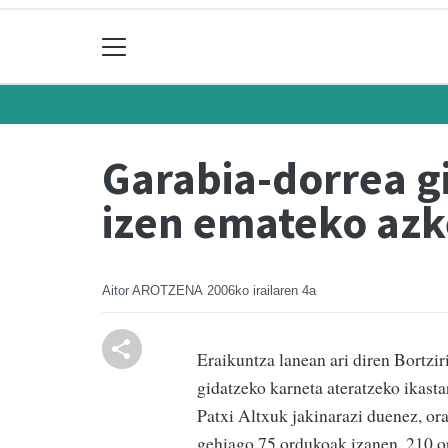
Garabia-dorrea g
izen emateko az
Aitor AROTZENA
2006ko irailaren 4a
Eraikuntza lanean ari diren Bortzir
gidatzeko karneta ateratzeko ikas
Patxi Altxuk jakinarazi duenez, orai
gehiago 75 ordukoak izanen, 210 o