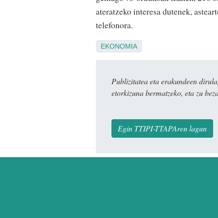
ateratzeko interesa dutenek, astear
telefonora.
EKONOMIA
Publizitatea eta erakundeen dir
etorkizuna bermatzeko, eta zu bez
Egin TTIPI-TTAPAren lagun