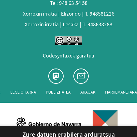
Tel: 948 63 54 58
Xorroxin irratia | Elizondo | T. 948581226
Xorroxin irratia | Lesaka | T. 948638288
Codesyntaxek garatua
Z
LEGE OHARRA
PUBLIZITATEA
ARAUAK
HARREMANETAR
Zure datuen erabilera arduratsua