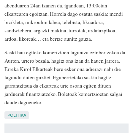
abenduaren 24an izanen da, igandean, 13:00etan
elkartearen egoitzan. Horrela dago osatua saskia: mendi
bizikleta, mikrouhin labea, telebista, likuadora,
sandwichera, argazki makina, turroiak, urdaiazpikoa,
ardoa, likoreak… eta bertze aunitz gauza.
Saski hau egiteko komertzioen laguntza ezinbertzekoa da.
Aurten, urtero bezala, hagitz ona izan da hauen jarrera.
Erreka Kirol Elkarteak bere esker ona adierazi nahi die
lagundu duten guztiei. Eguberrietako saskia hagitz
garrantzitsua da elkarteak urte osoan egiten dituen
jarduerak finantziatzeko. Boletoak komertzioetan salgai
daude dagoeneko.
POLITIKA