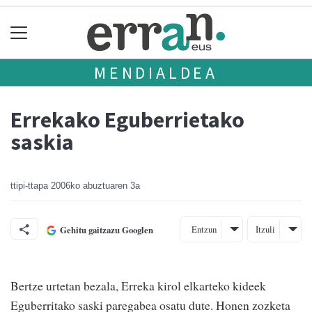
MENDIALDEA
Errekako Eguberrietako
saskia
ttipi-ttapa
2006ko abuztuaren 3a
Entzun
Itzuli
Gehitu gaitzazu Googlen
Bertze urtetan bezala, Erreka kirol elkarteko kideek
Eguberritako saski paregabea osatu dute. Honen zozketa