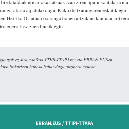
i ekitaldiak ere arrakastatsuak izan ziren, ipuin kontalaria eta
xaranga-afaria aipatuko dugu, Kukuxtu txarangaren eskutik egin
zen Herriko Ostatuan txaranga honen aitzakian kantuan aritzera
iro ederrak ez zuen hutsik egin.
ulaguntzak ez dira nahikoa TTIPI-TTAPAren eta ERRAN.EUSen
alako irakurleen babesa behar dugu aitzinera egiteko.
ERRAN.EUS / TTIPI-TTAPA