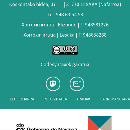
Koskontako bidea, 07 - 1 | 31770 LESAKA (Nafarroa)
Tel: 948 63 54 58
Xorroxin irratia | Elizondo | T. 948581226
Xorroxin irratia | Lesaka | T. 948638288
Codesyntaxek garatua
Z
LEGE OHARRA
PUBLIZITATEA
ARAUAK
HARREMANETAR