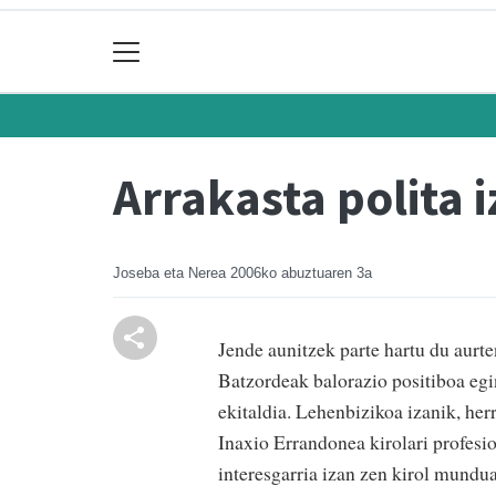
Arrakasta polita 
Joseba eta Nerea
2006ko abuztuaren 3a
Jende aunitzek parte hartu du aurt
Batzordeak balorazio positiboa egi
ekitaldia. Lehenbizikoa izanik, her
Inaxio Errandonea kirolari profesio
interesgarria izan zen kirol mundua