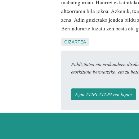
mahainguruan. Haurrei eskainitako b
altxorraren bila jokoa. Azkenik, t
zena. Adin guzietako jendea bildu 
Berandurarte luzatu zen besta eta g
GIZARTEA
Publizitatea eta erakundeen dir
etorkizuna bermatzeko, eta zu bez
Egin TTIPI-TTAPAren lagun