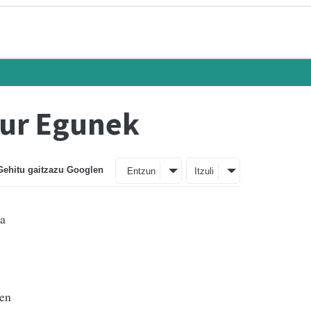
tur Egunek
Gehitu gaitzazu Googlen
Entzun
Itzuli
ra
ten