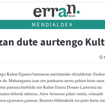
MENDIALDEA
izan dute aurtengo Kul
engo Kultur Egunen barrenean antolatutako ekitaldietan. Euska
n du. Mahaingurua izan zen jendearen arreta gehien biztu zuen
ritar parrasta hurbildu zen Kultur Etxera Donato Larretxea eta
nalen ibilerak aditzera. Aitor Arotzena gidari zutela, solasaldi
ren egoeraren gainean. Ikustera bildutakoek ere parte hartu zu