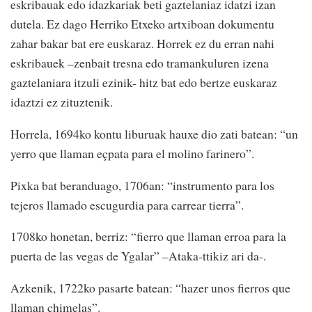
eskribauak edo idazkariak beti gaztelaniaz idatzi izan
dutela. Ez dago Herriko Etxeko artxiboan dokumentu
zahar bakar bat ere euskaraz. Horrek ez du erran nahi
eskribauek –zenbait tresna edo tramankuluren izena
gaztelaniara itzuli ezinik- hitz bat edo bertze euskaraz
idaztzi ez zituztenik.
Horrela, 1694ko kontu liburuak hauxe dio zati batean: “un
yerro que llaman eçpata para el molino farinero”.
Pixka bat beranduago, 1706an: “instrumento para los
tejeros llamado escugurdia para carrear tierra”.
1708ko honetan, berriz: “fierro que llaman erroa para la
puerta de las vegas de Ygalar” –Ataka-ttikiz ari da-.
Azkenik, 1722ko pasarte batean: “hazer unos fierros que
llaman chimelas”.