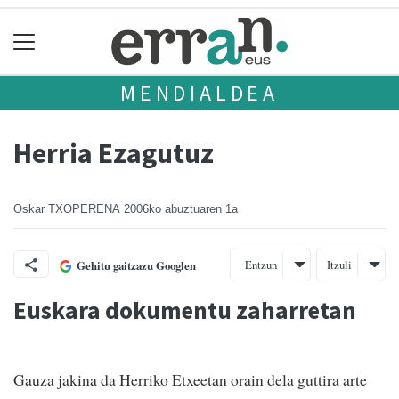
MENDIALDEA
Herria Ezagutuz
Oskar TXOPERENA
2006ko abuztuaren 1a
Entzun
Itzuli
Gehitu gaitzazu Googlen
Euskara dokumentu zaharretan
Gauza jakina da Herriko Etxeetan orain dela guttira arte