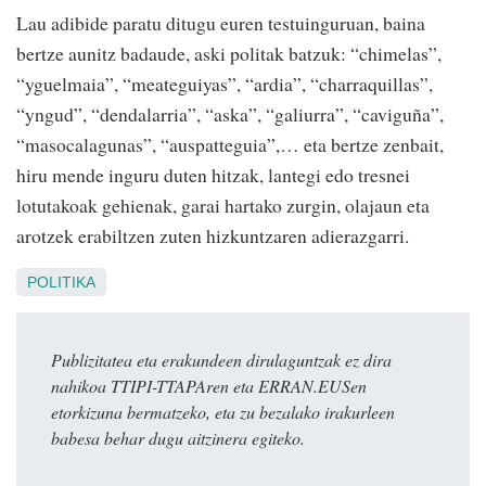
Lau adibide paratu ditugu euren testuinguruan, baina
bertze aunitz badaude, aski politak batzuk: “chimelas”,
“yguelmaia”, “meateguiyas”, “ardia”, “charraquillas”,
“yngud”, “dendalarria”, “aska”, “galiurra”, “caviguña”,
“masocalagunas”, “auspatteguia”,… eta bertze zenbait,
hiru mende inguru duten hitzak, lantegi edo tresnei
lotutakoak gehienak, garai hartako zurgin, olajaun eta
arotzek erabiltzen zuten hizkuntzaren adierazgarri.
POLITIKA
Publizitatea eta erakundeen dirulaguntzak ez dira
nahikoa TTIPI-TTAPAren eta ERRAN.EUSen
etorkizuna bermatzeko, eta zu bezalako irakurleen
babesa behar dugu aitzinera egiteko.