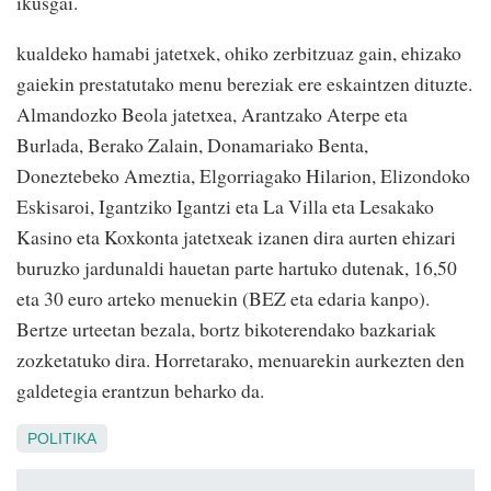
ikusgai.
kualdeko hamabi jatetxek, ohiko zerbitzuaz gain, ehizako
gaiekin prestatutako menu bereziak ere eskaintzen dituzte.
Almandozko Beola jatetxea, Arantzako Aterpe eta
Burlada, Berako Zalain, Donamariako Benta,
Doneztebeko Ameztia, Elgorriagako Hilarion, Elizondoko
Eskisaroi, Igantziko Igantzi eta La Villa eta Lesakako
Kasino eta Koxkonta jatetxeak izanen dira aurten ehizari
buruzko jardunaldi hauetan parte hartuko dutenak, 16,50
eta 30 euro arteko menuekin (BEZ eta edaria kanpo).
Bertze urteetan bezala, bortz bikoterendako bazkariak
zozketatuko dira. Horretarako, menuarekin aurkezten den
galdetegia erantzun beharko da.
POLITIKA