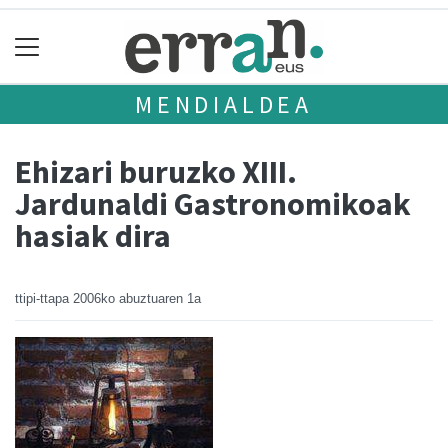
MENDIALDEA
Ehizari buruzko XIII.
Jardunaldi Gastronomikoak
hasiak dira
ttipi-ttapa
2006ko abuztuaren 1a