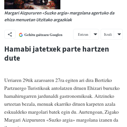
Margari Aizpururen «Suzko argia» margolana agertuko da
ehiza menuetan Utzitako argazkiak
Entzun
Itzuli
Gehitu gaitzazu Googlen
Hamabi jatetxek parte hartzen
dute
Urriaren 29tik azaroaren 27ra egiten ari dira Bertizko
Partzuergo Turistikoak antolatzen dituen Ehizari buruzko
hamahirugarren jardunaldi gastronomikoak. Aitzineko
urteetan bezala, menuak ekarriko dituen karpeten azala
eskualdeko margolari batek egin du. Aurtengoan, Zigako
Margari Aizpururen «Suzko argia» margolana izanen da