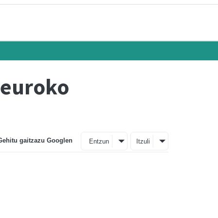
i euroko
Gehitu gaitzazu Googlen
Entzun
Itzuli