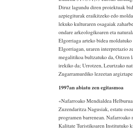
Diruz lagundu diren proiektuak bid
azpiegiturak eraikitzeko edo molda
lekuko kulturaren osagaiak zaharbe
ondare arkeologikoaren eta naturala
Elgorriaga arteko bidea moldatuko 
Elgorriagan, uraren interpretazio z
megalitikoa bultzatuko da, Oitzen 
irekiko da; Urrotzen, Leurtzako nat
Zugarramurdiko lezeetan argiztapen
1997an abiatu zen egitasmoa
«Nafarroako Mendialdea Helburuar
Zuzendaritza Nagusiak, estatu osoa
programen barrenean. Nafarroako m
Kalitate Turistikoaren Institutuko