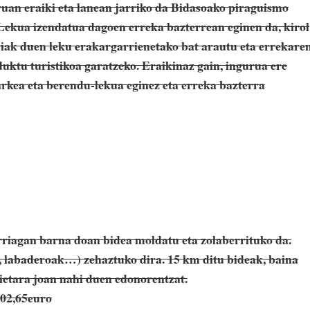
uan eraiki eta lanean jarriko da Bidasoako piraguismo
Lekua izendatua dagoen erreka bazterrean eginen da, kirol
riak duen leku erakargarrienetako bat arautu eta errekare
ktu turistikoa garatzeko. Eraikinaz gain, ingurua ere
kea eta berendu-lekua eginez eta erreka bazterra
rriagan barna doan bidea moldatu eta zolaberrituko da.
, labaderoak…) zehaztuko dira. 15 km ditu bideak, baina
ietara joan nahi duen edonorentzat.
102,65euro