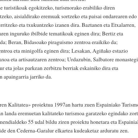
e turistikoak egokitzeko, turismorako erabiliko diren
tzeko, aisialdirako eremuak sortzeko eta paisai ondarearen edo
rritzeko eta txukuntzeko izanen dira. Baztanen eta Etxalarren,
ren inguruko ibilbide tematikoak eginen dira; Bertiz eta
da; Beran, Bidasoako piraguismo zentroa eraikiko da;
entroa eta minigolfa eginen dira; Lesakan, Agiñako estazio
laxoa eta artisautzaren zentroa; Urdazubin, Salbatore monasteg
ur eta jolas parkean zerbitzu berriak eskainiko dira eta
 apaingarria jarriko da.
en Kalitatea» proiektua 1997an hartu zuen Espainiako Turism
n landa eremuetan kalitateko turismoa garatzeko egindako zort
endialdeko 55 udal bildu ziren proiektu honetara eta Espaini
 kide den Cederna-Garalur elkartea kudeaketaz arduratu zen.