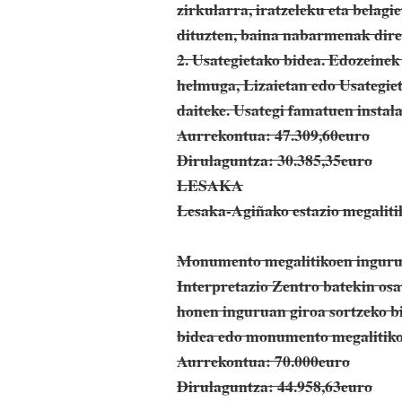
zirkularra, iratzeleku eta belag
dituzten, baina nabarmenak diren
2. Usategietako bidea. Edozeinek
helmuga, Lizaietan edo Usategiet
daiteke. Usategi famatuen instal
Aurrekontua: 47.309,60euro
Dirulaguntza: 30.385,35euro
LESAKA
Lesaka-Agiñako estazio megaliti
Monumento megalitikoen ingurua
Interpretazio Zentro batekin os
honen inguruan giroa sortzeko bi
bidea edo monumento megalitiko-
Aurrekontua: 70.000euro
Dirulaguntza: 44.958,63euro