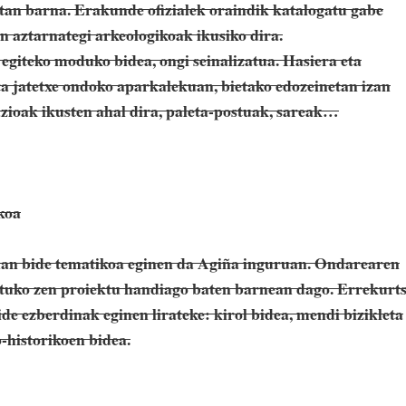
ietan barna. Erakunde ofizialek oraindik katalogatu gabe
 aztarnategi arkeologikoak ikusiko dira.
 egiteko moduko bidea, ongi seinalizatua. Hasiera eta
a jatetxe ondoko aparkalekuan, bietako edozeinetan izan
azioak ikusten ahal dira, paleta-postuak, sareak…
koa
n bide tematikoa eginen da Agiña inguruan. Ondarearen
atuko zen proiektu handiago baten barnean dago. Errekurt
de ezberdinak eginen lirateke: kirol bidea, mendi bizikleta
historikoen bidea.