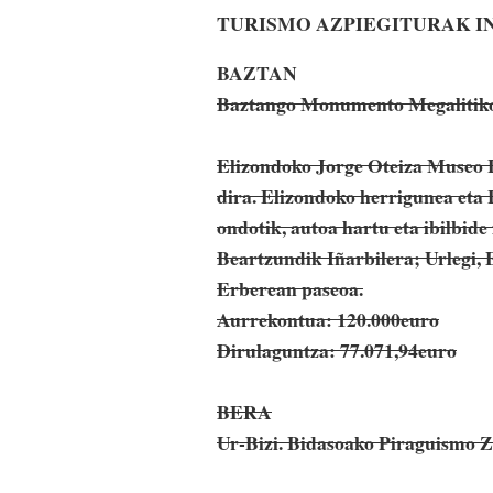
TURISMO AZPIEGITURAK 
BAZTAN
Baztango Monumento Megalitiko
Elizondoko Jorge Oteiza Museo E
dira. Elizondoko herrigunea eta 
ondotik, autoa hartu eta ibilbide
Beartzundik Iñarbilera; Urlegi,
Erberean paseoa.
Aurrekontua: 120.000euro
Dirulaguntza: 77.071,94euro
BERA
Ur-Bizi. Bidasoako Piraguismo 