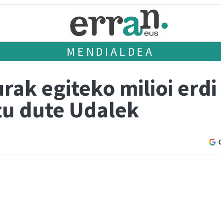
MENDIALDEA
rak egiteko milioi erd
tu dute Udalek