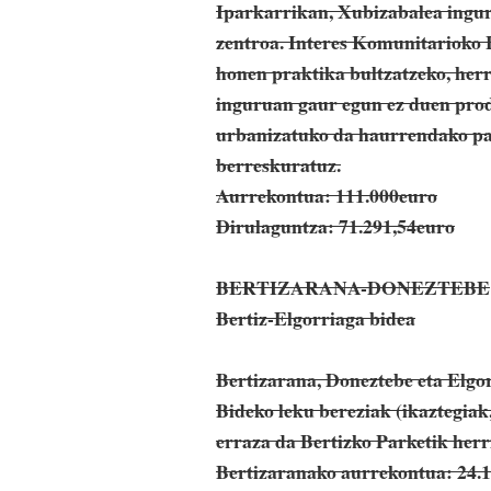
Iparkarrikan, Xubizabalea ingur
zentroa. Interes Komunitarioko 
honen praktika bultzatzeko, her
inguruan gaur egun ez duen produ
urbanizatuko da haurrendako par
berreskuratuz.
Aurrekontua: 111.000euro
Dirulaguntza: 71.291,54euro
BERTIZARANA-DONEZTEBE
Bertiz-Elgorriaga bidea
Bertizarana, Doneztebe eta Elgo
Bideko leku bereziak (ikaztegiak
erraza da Bertizko Parketik herr
Bertizaranako aurrekontua: 24.