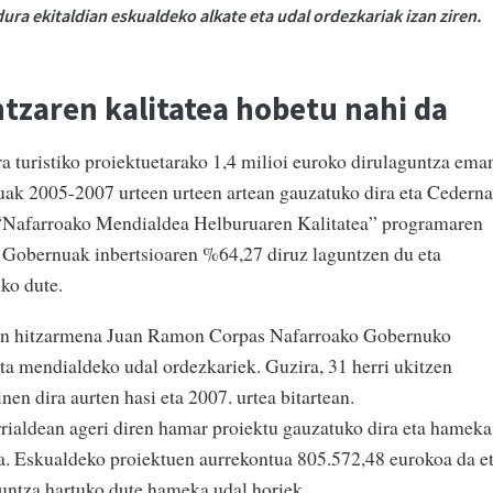
ura ekitaldian eskualdeko alkate eta udal ordezkariak izan ziren.
tzaren kalitatea hobetu nahi da
 turistiko proiektuetarako 1,4 milioi euroko dirulaguntza ema
ak 2005-2007 urteen urteen artean gauzatuko dira eta Cederna
 “Nafarroako Mendialdea Helburuaren Kalitatea” programaren
 Gobernuak inbertsioaren %64,27 diruz laguntzen du eta
ko dute.
ten hitzarmena Juan Ramon Corpas Nafarroako Gobernuko
eta mendialdeko udal ordezkariek. Guzira, 31 herri ukitzen
inen dira aurten hasi eta 2007. urtea bitartean.
rialdean ageri diren hamar proiektu gauzatuko dira eta hameka
a. Eskualdeko proiektuen aurrekontua 805.572,48 eurokoa da e
untza hartuko dute hameka udal horiek.