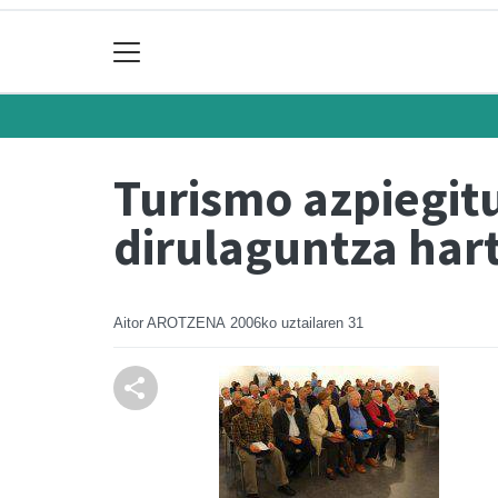
Turismo azpiegitu
dirulaguntza har
Aitor AROTZENA
2006ko uztailaren 31