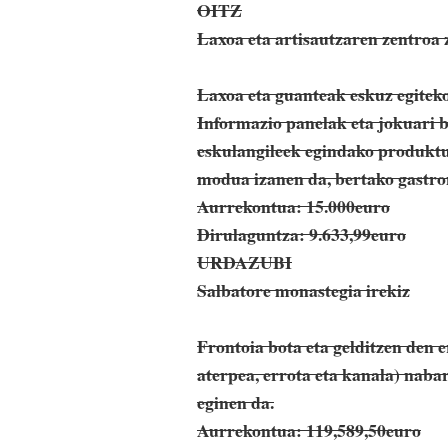
OITZ
Laxoa eta artisautzaren zentroa 
Laxoa eta guanteak eskuz egitek
Informazio panelak eta jokuari 
eskulangileek egindako produktu
modua izanen da, bertako gastro
Aurrekontua: 15.000euro
Dirulaguntza: 9.633,99euro
URDAZUBI
Salbatore monastegia irekiz
Frontoia bota eta gelditzen den 
aterpea, errota eta kanala) nab
eginen da.
Aurrekontua: 119,589,50euro