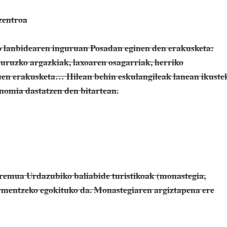
zentroa
o lanbidearen inguruan Posadan eginen den erakusketa:
buruzko argazkiak, laxoaren osagarriak, herriko
en erakusketa… Hilean behin eskulangileak lanean ikuste
nomia dastatzen den bitartean.
eremua Urdazubiko baliabide turistikoak (monastegia,
armentzeko egokituko da. Monastegiaren argiztapena ere