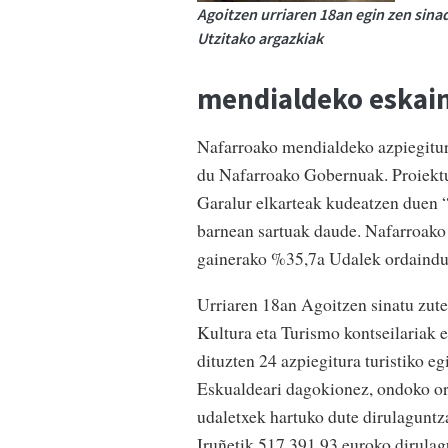
Agoitzen urriaren 18an egin zen sinad
Utzitako argazkiak
mendialdeko eskain
Nafarroako mendialdeko azpiegitura
du Nafarroako Gobernuak. Proiektu
Garalur elkarteak kudeatzen duen
barnean sartuak daude. Nafarroako
gainerako %35,7a Udalek ordaindu
Urriaren 18an Agoitzen sinatu zu
Kultura eta Turismo kontseilariak 
dituzten 24 azpiegitura turistiko eg
Eskualdeari dagokionez, ondoko or
udaletxek hartuko dute dirulaguntz
Iruñetik 517.391,93 euroko dirulag