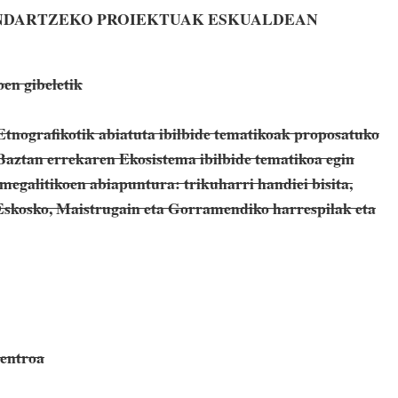
INDARTZEKO PROIEKTUAK ESKUALDEAN
en gibeletik
tnografikotik abiatuta ibilbide tematikoak proposatuko
Baztan errekaren Ekosistema ibilbide tematikoa egin
 megalitikoen abiapuntura: trikuharri handiei bisita,
 Eskosko, Maistrugain eta Gorramendiko harrespilak eta
Zentroa