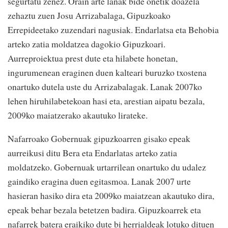
segurtatu zenez. Orain arte lanak bide onetik doazela
zehaztu zuen Josu Arrizabalaga, Gipuzkoako
Errepideetako zuzendari nagusiak. Endarlatsa eta Behobia
arteko zatia moldatzea dagokio Gipuzkoari.
Aurreproiektua prest dute eta hilabete honetan,
ingurumenean eraginen duen kalteari buruzko txostena
onartuko dutela uste du Arrizabalagak. Lanak 2007ko
lehen hiruhilabetekoan hasi eta, arestian aipatu bezala,
2009ko maiatzerako akautuko lirateke.
Nafarroako Gobernuak gipuzkoarren gisako epeak
aurreikusi ditu Bera eta Endarlatas arteko zatia
moldatzeko. Gobernuak urtarrilean onartuko du udalez
gaindiko eragina duen egitasmoa. Lanak 2007 urte
hasieran hasiko dira eta 2009ko maiatzean akautuko dira,
epeak behar bezala betetzen badira. Gipuzkoarrek eta
nafarrek batera eraikiko dute bi herrialdeak lotuko dituen