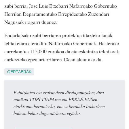
zubi berria, Jose Luis Etxebarri Nafarroako Gobernuko
Herrilan Departamentuko Errepideetako Zuzendari
Nagusiak iragarri duenez.
Endarlatsako zubi berriaren proiektua idazteko lanak
lehiaketara atera ditu Nafarroako Gobernuak. Hasierako
aurrekontua 115.000 eurokoa da eta eskaintza teknikoak
aurkezteko epea urtarrilaren 10ean akautuko da.
GERTAERAK
Publizitatea eta erakundeen dirulaguntzak ez dira
nahikoa TTIPI-TTAPAren eta ERRAN.EUSen
etorkizuna bermatzeko, eta zu bezalako irakurleen
babesa behar dugu aitzinera egiteko.