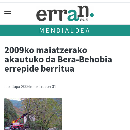
MENDIALDEA
2009ko maiatzerako
akautuko da Bera-Behobia
errepide berritua
ttipi-ttapa
2006ko uztailaren 31