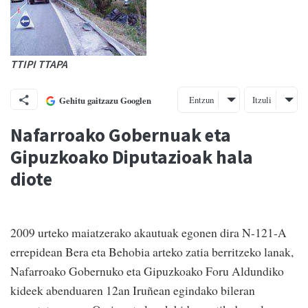
TTIPI TTAPA
Entzun
Itzuli
Gehitu gaitzazu Googlen
Nafarroako Gobernuak eta
Gipuzkoako Diputazioak hala
diote
2009 urteko maiatzerako akautuak egonen dira N-121-A
errepidean Bera eta Behobia arteko zatia berritzeko lanak,
Nafarroako Gobernuko eta Gipuzkoako Foru Aldundiko
kideek abenduaren 12an Iruñean egindako bileran