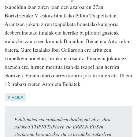
txapeldun izan ziren joan den azaroaren 27an
Bortzirietako V. eskuz binakako Pilota Txapelketan.
Arantzan jokatu ziren txapelketa honetako kategoria
desberdinetako finalak eta herriko bi pilotari gazteak
irabazle izan ziren kimuak B mailan. Beñat eta Aitorrekin
batera, Gure Itzalako Ibai Gallardon ere aritu zen
txapelketa honetan, hirukotea osatuz. Finalean jokatu ez
bazuen ere, hiruen meritua izan da txapel hau herrira
ekartzea. Finala oiartzuarren kontra jokatu zuten eta 18 eta
12 irabazi zieten Aitor eta Beñatek.
KIROLA
Publizitatea eta erakundeen dirulaguntzak ez dira
nahikoa TTIPI-TTAPAren eta ERRAN.EUSen
etorkizuna bermatzeko, eta zu bezalako irakurleen