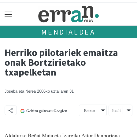
MENDIALDEA
Herriko pilotariek emaitza
onak Bortzirietako
txapelketan
Joseba eta Nerea
2006ko uztailaren 31
Entzun
Itzuli
Gehitu gaitzazu Googlen
Aldalurko Beñat Maia eta Izargiko Aitor Danboriena