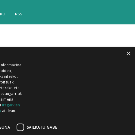
AKO
RSS
×
 informazioa
lbidea,
skaintzeko,
rbitzuak
etarako eta
 ezaugarriak
 baimena
zu
Iragarkien
k
atalean.
EITIA GUKA
AZKOITIA GUKA
BARRENA
GUKA
GUKA TELEBISTA
HIRUKA
SUNA
SAILKATU GABE
Z GUKA
ZUMAIA GUKA
28 KANALA