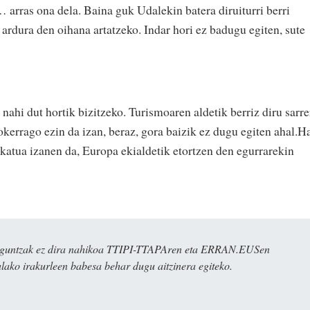
… arras ona dela. Baina guk Udalekin batera diruiturri berri
ardura den oihana artatzeko. Indar hori ez badugu egiten, sute
 nahi dut hortik bizitzeko. Turismoaren aldetik berriz diru sarre
okerrago ezin da izan, beraz, gora baizik ez dugu egiten ahal.H
ikatua izanen da, Europa ekialdetik etortzen den egurrarekin
ulaguntzak ez dira nahikoa TTIPI-TTAPAren eta ERRAN.EUSen
alako irakurleen babesa behar dugu aitzinera egiteko.