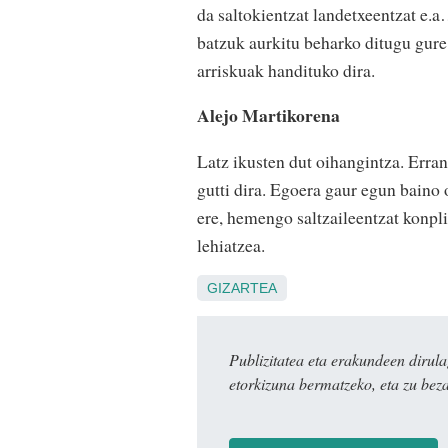
da saltokientzat landetxeentzat e.a
batzuk aurkitu beharko ditugu gure 
arriskuak handituko dira.
Alejo Martikorena
Latz ikusten dut oihangintza. Erran
gutti dira. Egoera gaur egun baino 
ere, hemengo saltzaileentzat konpl
lehiatzea.
GIZARTEA
Publizitatea eta erakundeen dir
etorkizuna bermatzeko, eta zu bez