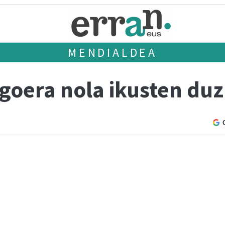
MENDIALDEA
goera nola ikusten du