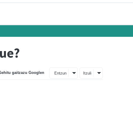
zue?
Gehitu gaitzazu Googlen
Entzun
Itzuli