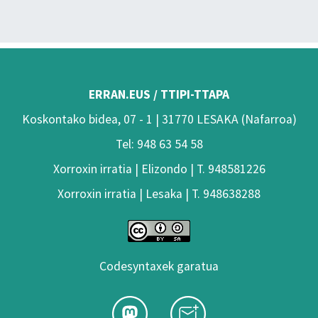
ERRAN.EUS / TTIPI-TTAPA
Koskontako bidea, 07 - 1 | 31770 LESAKA (Nafarroa)
Tel: 948 63 54 58
Xorroxin irratia | Elizondo | T. 948581226
Xorroxin irratia | Lesaka | T. 948638288
Codesyntaxek garatua