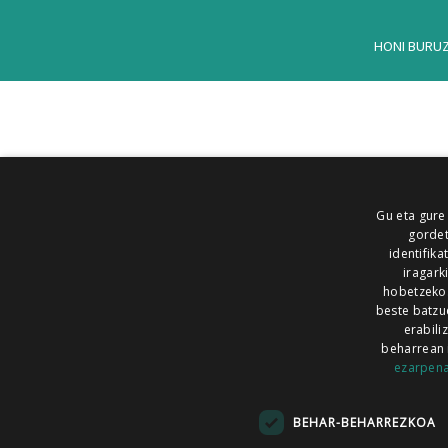
HONI BURU
Gu eta gure
gordet
identifika
iragark
hobetzeko
beste batzu
erabili
beharrean 
ezarpen
AIARALDEA
AIKOR
AIURRI
ALEA
BEGITU
ERRAN
EUSKALERRIA IRRA
BEHAR-BEHARREZKOA
KRONIKA
MAILOPE
NOAUA
O