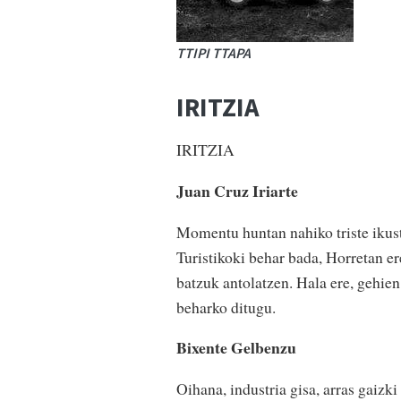
TTIPI TTAPA
IRITZIA
IRITZIA
Juan Cruz Iriarte
Momentu huntan nahiko triste ikuste
Turistikoki behar bada, Horretan er
batzuk antolatzen. Hala ere, gehie
beharko ditugu.
Bixente Gelbenzu
Oihana, industria gisa, arras gaizk