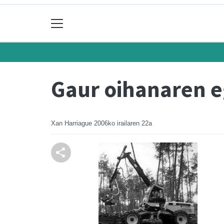
Gaur oihanaren e
Xan Harriague
2006ko irailaren 22a