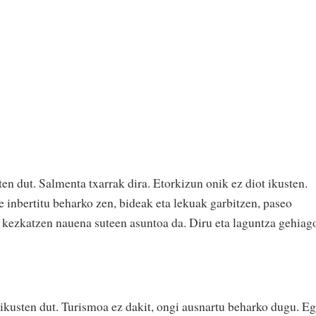
n dut. Salmenta txarrak dira. Etorkizun onik ez diot ikusten.
e inbertitu beharko zen, bideak eta lekuak garbitzen, paseo
n kezkatzen nauena suteen asuntoa da. Diru eta laguntza gehiag
i ikusten dut. Turismoa ez dakit, ongi ausnartu beharko dugu. Eg